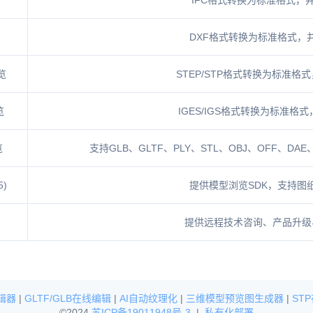
IFC格式转换为标准格式，
DXF格式转换为标准格式，
览
STEP/STP格式转换为标准格
览
IGES/IGS格式转换为标准格
览
支持GLB、GLTF、PLY、STL、OBJ、OFF、DA
5)
提供模型浏览SDK，支持图
提供远程技术咨询、产品升级
辑器
|
GLTF/GLB在线编辑
|
AI自动纹理化
|
三维模型预览图生成器
|
ST
©2024
苏ICP备19011948号-3
|
私有化部署