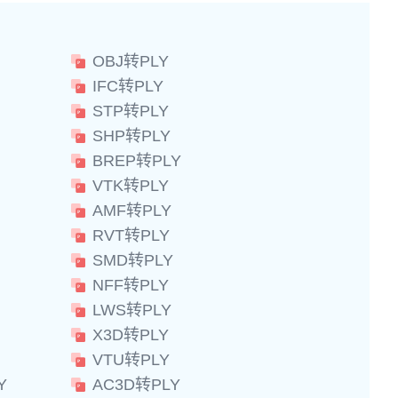
OBJ转PLY
IFC转PLY
STP转PLY
SHP转PLY
BREP转PLY
VTK转PLY
AMF转PLY
RVT转PLY
SMD转PLY
NFF转PLY
LWS转PLY
X3D转PLY
VTU转PLY
Y
AC3D转PLY