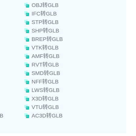
OBJ转GLB
IFC转GLB
STP转GLB
SHP转GLB
BREP转GLB
VTK转GLB
AMF转GLB
RVT转GLB
SMD转GLB
NFF转GLB
LWS转GLB
X3D转GLB
VTU转GLB
B
AC3D转GLB