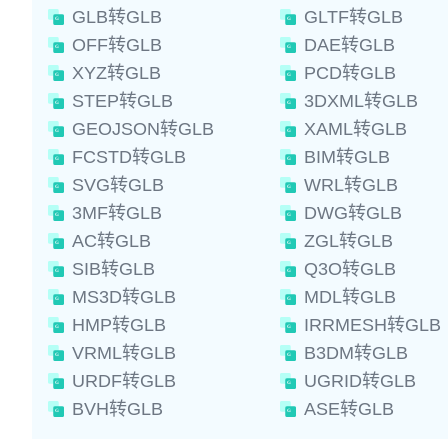
GLB转GLB
GLTF转GLB
OFF转GLB
DAE转GLB
XYZ转GLB
PCD转GLB
STEP转GLB
3DXML转GLB
GEOJSON转GLB
XAML转GLB
FCSTD转GLB
BIM转GLB
SVG转GLB
WRL转GLB
3MF转GLB
DWG转GLB
AC转GLB
ZGL转GLB
SIB转GLB
Q3O转GLB
MS3D转GLB
MDL转GLB
HMP转GLB
IRRMESH转GLB
VRML转GLB
B3DM转GLB
URDF转GLB
UGRID转GLB
BVH转GLB
ASE转GLB