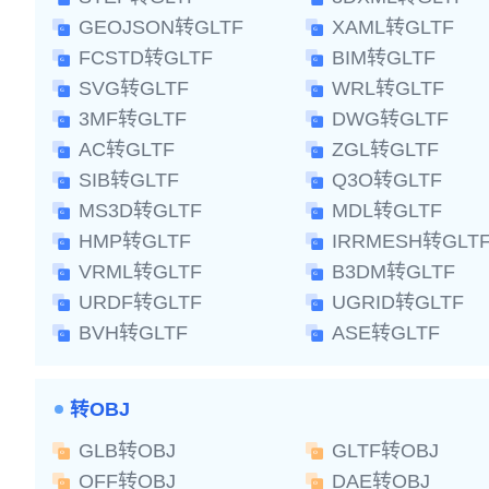
GEOJSON转GLTF
XAML转GLTF
FCSTD转GLTF
BIM转GLTF
SVG转GLTF
WRL转GLTF
3MF转GLTF
DWG转GLTF
AC转GLTF
ZGL转GLTF
SIB转GLTF
Q3O转GLTF
MS3D转GLTF
MDL转GLTF
HMP转GLTF
IRRMESH转GLT
VRML转GLTF
B3DM转GLTF
URDF转GLTF
UGRID转GLTF
BVH转GLTF
ASE转GLTF
转OBJ
GLB转OBJ
GLTF转OBJ
OFF转OBJ
DAE转OBJ