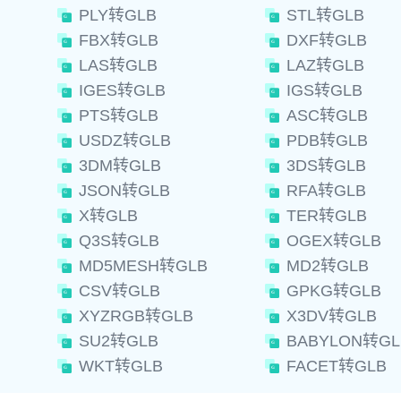
PLY转GLB
STL转GLB
FBX转GLB
DXF转GLB
LAS转GLB
LAZ转GLB
IGES转GLB
IGS转GLB
PTS转GLB
ASC转GLB
USDZ转GLB
PDB转GLB
3DM转GLB
3DS转GLB
JSON转GLB
RFA转GLB
X转GLB
TER转GLB
Q3S转GLB
OGEX转GLB
MD5MESH转GLB
MD2转GLB
CSV转GLB
GPKG转GLB
XYZRGB转GLB
X3DV转GLB
SU2转GLB
BABYLON转GL
WKT转GLB
FACET转GLB