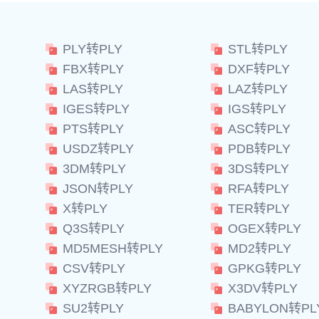
PLY转PLY
STL转PLY
FBX转PLY
DXF转PLY
LAS转PLY
LAZ转PLY
IGES转PLY
IGS转PLY
PTS转PLY
ASC转PLY
USDZ转PLY
PDB转PLY
3DM转PLY
3DS转PLY
JSON转PLY
RFA转PLY
X转PLY
TER转PLY
Q3S转PLY
OGEX转PLY
MD5MESH转PLY
MD2转PLY
CSV转PLY
GPKG转PLY
XYZRGB转PLY
X3DV转PLY
SU2转PLY
BABYLON转PL