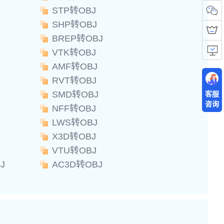
STP转OBJ
SHP转OBJ
BREP转OBJ
VTK转OBJ
AMF转OBJ
RVT转OBJ
SMD转OBJ
客服
咨询
NFF转OBJ
LWS转OBJ
X3D转OBJ
VTU转OBJ
J
AC3D转OBJ