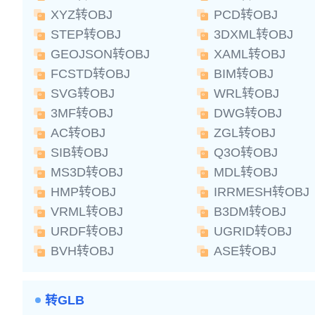
XYZ转OBJ
PCD转OBJ
STEP转OBJ
3DXML转OBJ
GEOJSON转OBJ
XAML转OBJ
FCSTD转OBJ
BIM转OBJ
SVG转OBJ
WRL转OBJ
3MF转OBJ
DWG转OBJ
AC转OBJ
ZGL转OBJ
SIB转OBJ
Q3O转OBJ
MS3D转OBJ
MDL转OBJ
HMP转OBJ
IRRMESH转OBJ
VRML转OBJ
B3DM转OBJ
URDF转OBJ
UGRID转OBJ
BVH转OBJ
ASE转OBJ
转GLB