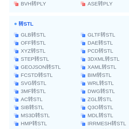
BVH转PLY
ASE转PLY
转STL
GLB转STL
GLTF转STL
OFF转STL
DAE转STL
XYZ转STL
PCD转STL
STEP转STL
3DXML转STL
GEOJSON转STL
XAML转STL
FCSTD转STL
BIM转STL
SVG转STL
WRL转STL
3MF转STL
DWG转STL
AC转STL
ZGL转STL
SIB转STL
Q3O转STL
MS3D转STL
MDL转STL
HMP转STL
IRRMESH转STL