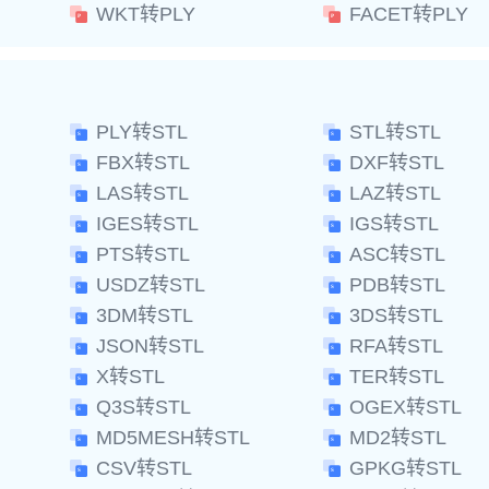
WKT转PLY
FACET转PLY
PLY转STL
STL转STL
FBX转STL
DXF转STL
LAS转STL
LAZ转STL
IGES转STL
IGS转STL
PTS转STL
ASC转STL
USDZ转STL
PDB转STL
3DM转STL
3DS转STL
JSON转STL
RFA转STL
X转STL
TER转STL
Q3S转STL
OGEX转STL
MD5MESH转STL
MD2转STL
CSV转STL
GPKG转STL