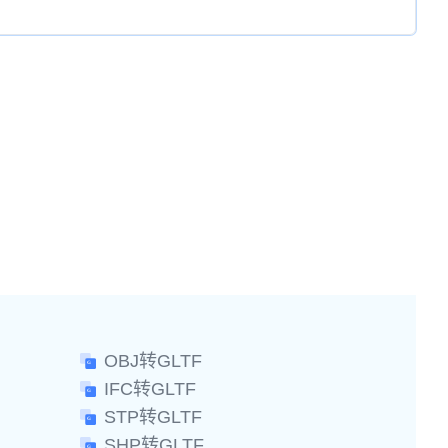
OBJ转GLTF
IFC转GLTF
STP转GLTF
SHP转GLTF