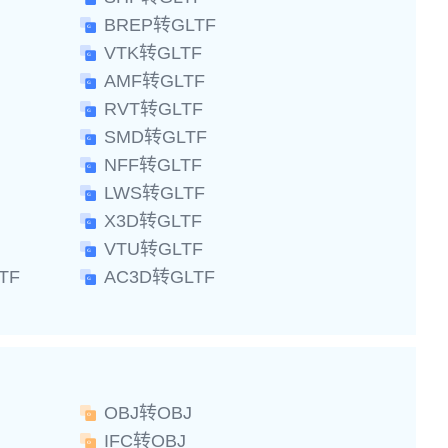
BREP转GLTF
VTK转GLTF
AMF转GLTF
RVT转GLTF
SMD转GLTF
NFF转GLTF
LWS转GLTF
X3D转GLTF
VTU转GLTF
TF
AC3D转GLTF
OBJ转OBJ
IFC转OBJ