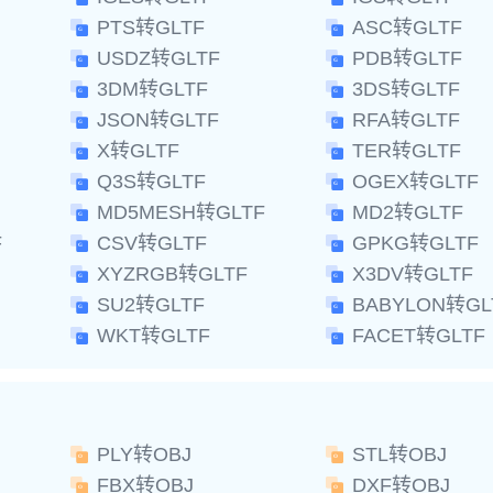
PTS转GLTF
ASC转GLTF
USDZ转GLTF
PDB转GLTF
3DM转GLTF
3DS转GLTF
JSON转GLTF
RFA转GLTF
X转GLTF
TER转GLTF
Q3S转GLTF
OGEX转GLTF
MD5MESH转GLTF
MD2转GLTF
F
CSV转GLTF
GPKG转GLTF
XYZRGB转GLTF
X3DV转GLTF
SU2转GLTF
BABYLON转GL
WKT转GLTF
FACET转GLTF
PLY转OBJ
STL转OBJ
FBX转OBJ
DXF转OBJ