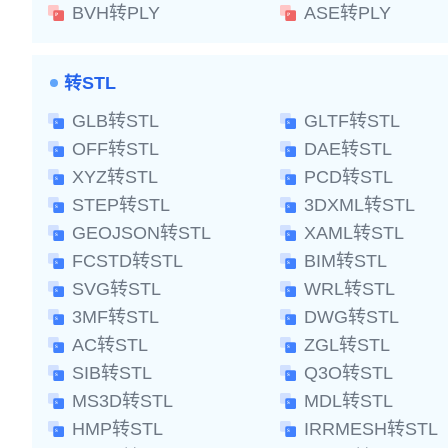
BVH转PLY
ASE转PLY
转STL
GLB转STL
GLTF转STL
OFF转STL
DAE转STL
XYZ转STL
PCD转STL
STEP转STL
3DXML转STL
GEOJSON转STL
XAML转STL
FCSTD转STL
BIM转STL
SVG转STL
WRL转STL
3MF转STL
DWG转STL
AC转STL
ZGL转STL
SIB转STL
Q3O转STL
MS3D转STL
MDL转STL
HMP转STL
IRRMESH转STL