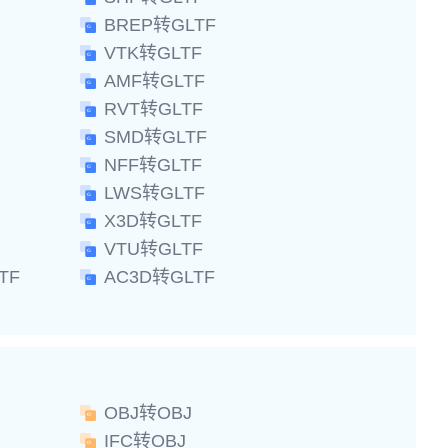
BREP转GLTF
VTK转GLTF
AMF转GLTF
RVT转GLTF
SMD转GLTF
NFF转GLTF
LWS转GLTF
X3D转GLTF
VTU转GLTF
TF
AC3D转GLTF
OBJ转OBJ
IFC转OBJ