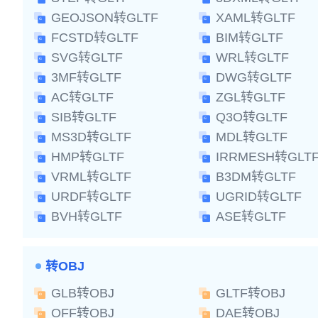
GEOJSON转GLTF
XAML转GLTF
FCSTD转GLTF
BIM转GLTF
SVG转GLTF
WRL转GLTF
3MF转GLTF
DWG转GLTF
AC转GLTF
ZGL转GLTF
SIB转GLTF
Q3O转GLTF
MS3D转GLTF
MDL转GLTF
HMP转GLTF
IRRMESH转GLT
VRML转GLTF
B3DM转GLTF
URDF转GLTF
UGRID转GLTF
BVH转GLTF
ASE转GLTF
转OBJ
GLB转OBJ
GLTF转OBJ
OFF转OBJ
DAE转OBJ