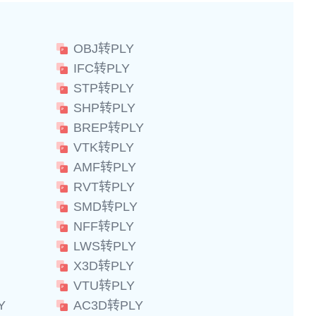
OBJ转PLY
IFC转PLY
STP转PLY
SHP转PLY
BREP转PLY
VTK转PLY
AMF转PLY
RVT转PLY
SMD转PLY
NFF转PLY
LWS转PLY
X3D转PLY
VTU转PLY
Y
AC3D转PLY