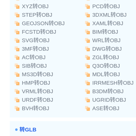
XYZ转OBJ
PCD转OBJ
STEP转OBJ
3DXML转OBJ
GEOJSON转OBJ
XAML转OBJ
FCSTD转OBJ
BIM转OBJ
SVG转OBJ
WRL转OBJ
3MF转OBJ
DWG转OBJ
AC转OBJ
ZGL转OBJ
SIB转OBJ
Q3O转OBJ
MS3D转OBJ
MDL转OBJ
HMP转OBJ
IRRMESH转OBJ
VRML转OBJ
B3DM转OBJ
URDF转OBJ
UGRID转OBJ
BVH转OBJ
ASE转OBJ
转GLB