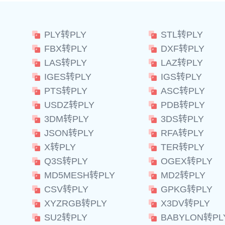
PLY转PLY
STL转PLY
FBX转PLY
DXF转PLY
LAS转PLY
LAZ转PLY
IGES转PLY
IGS转PLY
PTS转PLY
ASC转PLY
USDZ转PLY
PDB转PLY
3DM转PLY
3DS转PLY
JSON转PLY
RFA转PLY
X转PLY
TER转PLY
Q3S转PLY
OGEX转PLY
MD5MESH转PLY
MD2转PLY
CSV转PLY
GPKG转PLY
XYZRGB转PLY
X3DV转PLY
SU2转PLY
BABYLON转PL