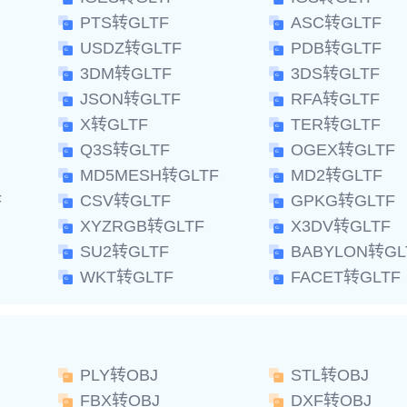
PTS转GLTF
ASC转GLTF
USDZ转GLTF
PDB转GLTF
3DM转GLTF
3DS转GLTF
JSON转GLTF
RFA转GLTF
X转GLTF
TER转GLTF
Q3S转GLTF
OGEX转GLTF
MD5MESH转GLTF
MD2转GLTF
F
CSV转GLTF
GPKG转GLTF
XYZRGB转GLTF
X3DV转GLTF
SU2转GLTF
BABYLON转GL
WKT转GLTF
FACET转GLTF
PLY转OBJ
STL转OBJ
FBX转OBJ
DXF转OBJ