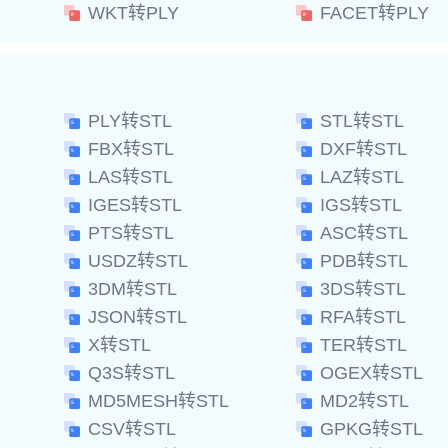
WKT转PLY
FACET转PLY
PLY转STL
STL转STL
FBX转STL
DXF转STL
LAS转STL
LAZ转STL
IGES转STL
IGS转STL
PTS转STL
ASC转STL
USDZ转STL
PDB转STL
3DM转STL
3DS转STL
JSON转STL
RFA转STL
X转STL
TER转STL
Q3S转STL
OGEX转STL
MD5MESH转STL
MD2转STL
CSV转STL
GPKG转STL