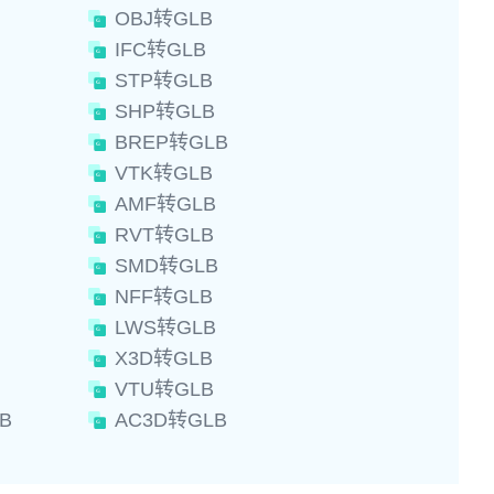
OBJ转GLB
IFC转GLB
STP转GLB
SHP转GLB
BREP转GLB
VTK转GLB
AMF转GLB
RVT转GLB
SMD转GLB
NFF转GLB
LWS转GLB
X3D转GLB
VTU转GLB
B
AC3D转GLB