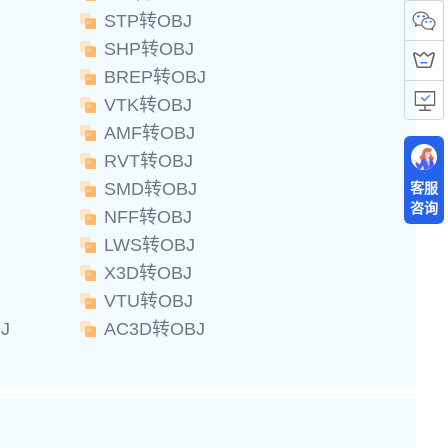
STP转OBJ
SHP转OBJ
BREP转OBJ
VTK转OBJ
AMF转OBJ
RVT转OBJ
SMD转OBJ
客服
咨询
NFF转OBJ
LWS转OBJ
X3D转OBJ
VTU转OBJ
J
AC3D转OBJ