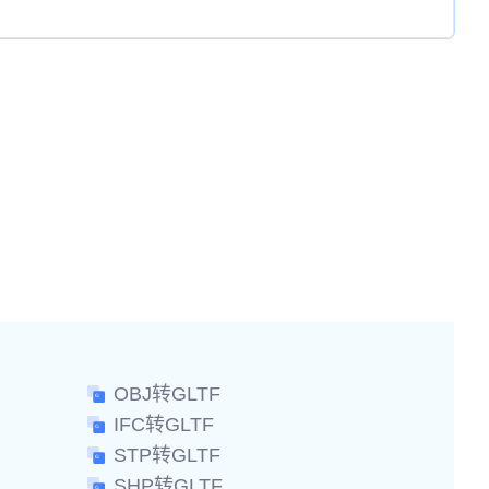
OBJ转GLTF
IFC转GLTF
STP转GLTF
SHP转GLTF