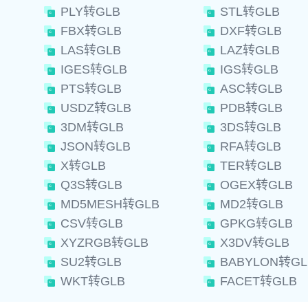
PLY转GLB
STL转GLB
FBX转GLB
DXF转GLB
LAS转GLB
LAZ转GLB
IGES转GLB
IGS转GLB
PTS转GLB
ASC转GLB
USDZ转GLB
PDB转GLB
3DM转GLB
3DS转GLB
JSON转GLB
RFA转GLB
X转GLB
TER转GLB
Q3S转GLB
OGEX转GLB
MD5MESH转GLB
MD2转GLB
CSV转GLB
GPKG转GLB
XYZRGB转GLB
X3DV转GLB
SU2转GLB
BABYLON转GL
WKT转GLB
FACET转GLB