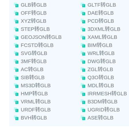
GLB转GLB
GLTF转GLB
OFF转GLB
DAE转GLB
XYZ转GLB
PCD转GLB
STEP转GLB
3DXML转GLB
GEOJSON转GLB
XAML转GLB
FCSTD转GLB
BIM转GLB
SVG转GLB
WRL转GLB
3MF转GLB
DWG转GLB
AC转GLB
ZGL转GLB
SIB转GLB
Q3O转GLB
MS3D转GLB
MDL转GLB
HMP转GLB
IRRMESH转GLB
VRML转GLB
B3DM转GLB
URDF转GLB
UGRID转GLB
BVH转GLB
ASE转GLB