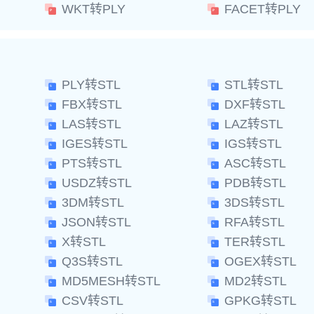
WKT转PLY
FACET转PLY
PLY转STL
STL转STL
FBX转STL
DXF转STL
LAS转STL
LAZ转STL
IGES转STL
IGS转STL
PTS转STL
ASC转STL
USDZ转STL
PDB转STL
3DM转STL
3DS转STL
JSON转STL
RFA转STL
X转STL
TER转STL
Q3S转STL
OGEX转STL
MD5MESH转STL
MD2转STL
CSV转STL
GPKG转STL