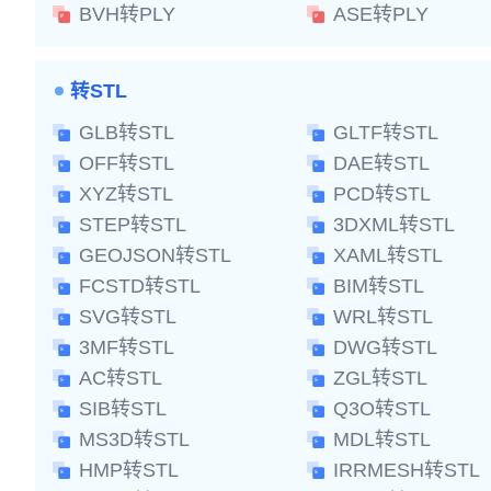
BVH转PLY
ASE转PLY
转STL
GLB转STL
GLTF转STL
OFF转STL
DAE转STL
XYZ转STL
PCD转STL
STEP转STL
3DXML转STL
GEOJSON转STL
XAML转STL
FCSTD转STL
BIM转STL
SVG转STL
WRL转STL
3MF转STL
DWG转STL
AC转STL
ZGL转STL
SIB转STL
Q3O转STL
MS3D转STL
MDL转STL
HMP转STL
IRRMESH转STL