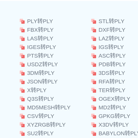
PLY转PLY
STL转PLY
FBX转PLY
DXF转PLY
LAS转PLY
LAZ转PLY
IGES转PLY
IGS转PLY
PTS转PLY
ASC转PLY
USDZ转PLY
PDB转PLY
3DM转PLY
3DS转PLY
JSON转PLY
RFA转PLY
X转PLY
TER转PLY
Q3S转PLY
OGEX转PLY
MD5MESH转PLY
MD2转PLY
CSV转PLY
GPKG转PLY
XYZRGB转PLY
X3DV转PLY
SU2转PLY
BABYLON转PL