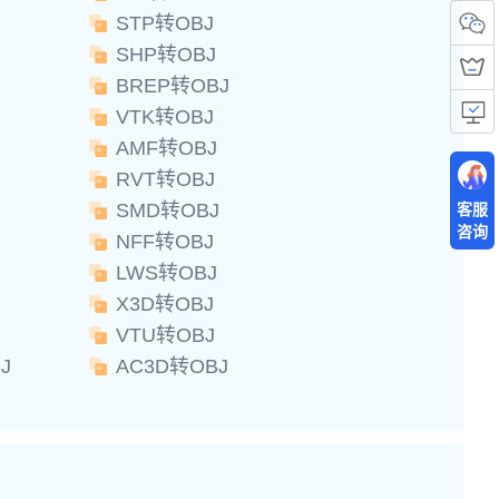
STP转OBJ
SHP转OBJ
BREP转OBJ
VTK转OBJ
AMF转OBJ
RVT转OBJ
SMD转OBJ
客服
咨询
NFF转OBJ
LWS转OBJ
X3D转OBJ
VTU转OBJ
J
AC3D转OBJ