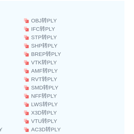
OBJ转PLY
IFC转PLY
STP转PLY
SHP转PLY
BREP转PLY
VTK转PLY
AMF转PLY
RVT转PLY
SMD转PLY
NFF转PLY
LWS转PLY
X3D转PLY
VTU转PLY
Y
AC3D转PLY