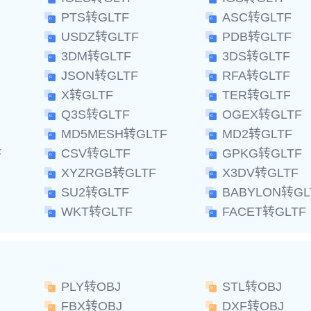
PTS转GLTF
ASC转GLTF
USDZ转GLTF
PDB转GLTF
3DM转GLTF
3DS转GLTF
JSON转GLTF
RFA转GLTF
X转GLTF
TER转GLTF
Q3S转GLTF
OGEX转GLTF
MD5MESH转GLTF
MD2转GLTF
F
CSV转GLTF
GPKG转GLTF
XYZRGB转GLTF
X3DV转GLTF
SU2转GLTF
BABYLON转GL
WKT转GLTF
FACET转GLTF
PLY转OBJ
STL转OBJ
FBX转OBJ
DXF转OBJ