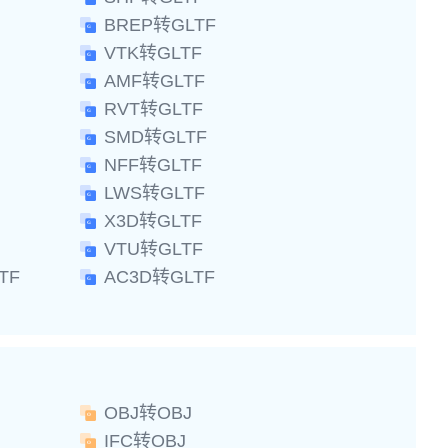
BREP转GLTF
VTK转GLTF
AMF转GLTF
RVT转GLTF
SMD转GLTF
NFF转GLTF
LWS转GLTF
X3D转GLTF
VTU转GLTF
TF
AC3D转GLTF
OBJ转OBJ
IFC转OBJ