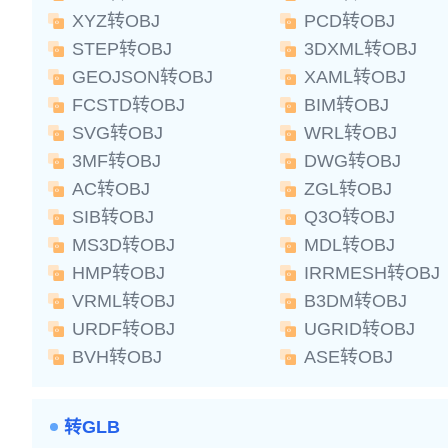
XYZ转OBJ
PCD转OBJ
STEP转OBJ
3DXML转OBJ
GEOJSON转OBJ
XAML转OBJ
FCSTD转OBJ
BIM转OBJ
SVG转OBJ
WRL转OBJ
3MF转OBJ
DWG转OBJ
AC转OBJ
ZGL转OBJ
SIB转OBJ
Q3O转OBJ
MS3D转OBJ
MDL转OBJ
HMP转OBJ
IRRMESH转OBJ
VRML转OBJ
B3DM转OBJ
URDF转OBJ
UGRID转OBJ
BVH转OBJ
ASE转OBJ
转GLB