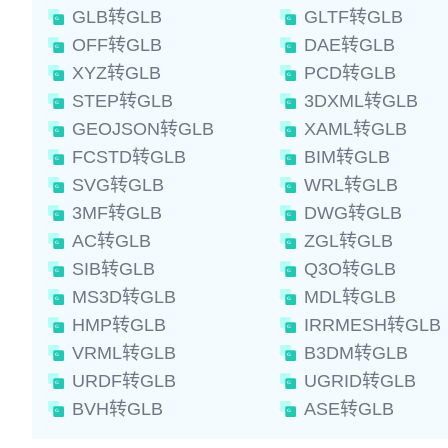
GLB转GLB
GLTF转GLB
OFF转GLB
DAE转GLB
XYZ转GLB
PCD转GLB
STEP转GLB
3DXML转GLB
GEOJSON转GLB
XAML转GLB
FCSTD转GLB
BIM转GLB
SVG转GLB
WRL转GLB
3MF转GLB
DWG转GLB
AC转GLB
ZGL转GLB
SIB转GLB
Q3O转GLB
MS3D转GLB
MDL转GLB
HMP转GLB
IRRMESH转GLB
VRML转GLB
B3DM转GLB
URDF转GLB
UGRID转GLB
BVH转GLB
ASE转GLB