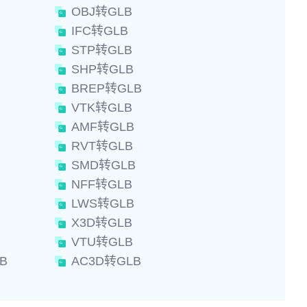
OBJ转GLB
IFC转GLB
STP转GLB
SHP转GLB
BREP转GLB
VTK转GLB
AMF转GLB
RVT转GLB
SMD转GLB
NFF转GLB
LWS转GLB
X3D转GLB
VTU转GLB
B
AC3D转GLB