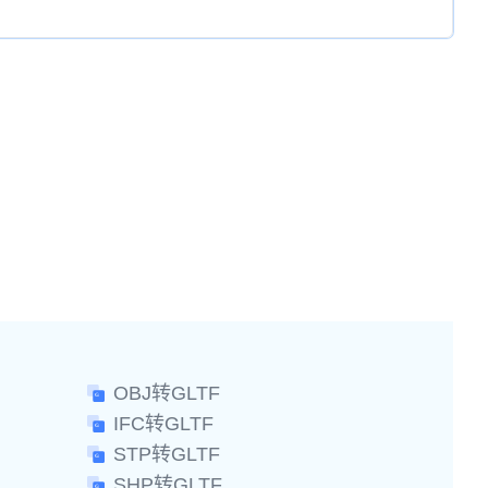
OBJ转GLTF
IFC转GLTF
STP转GLTF
SHP转GLTF