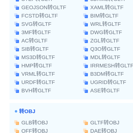
GEOJSON转GLTF
XAML转GLTF
FCSTD转GLTF
BIM转GLTF
SVG转GLTF
WRL转GLTF
3MF转GLTF
DWG转GLTF
AC转GLTF
ZGL转GLTF
SIB转GLTF
Q3O转GLTF
MS3D转GLTF
MDL转GLTF
HMP转GLTF
IRRMESH转GLT
VRML转GLTF
B3DM转GLTF
URDF转GLTF
UGRID转GLTF
BVH转GLTF
ASE转GLTF
转OBJ
GLB转OBJ
GLTF转OBJ
OFF转OBJ
DAE转OBJ