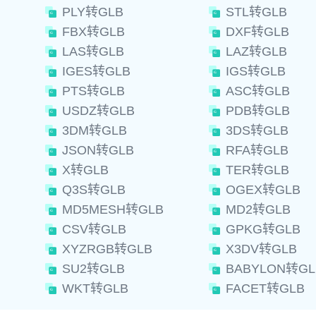
PLY转GLB
STL转GLB
FBX转GLB
DXF转GLB
LAS转GLB
LAZ转GLB
IGES转GLB
IGS转GLB
PTS转GLB
ASC转GLB
USDZ转GLB
PDB转GLB
3DM转GLB
3DS转GLB
JSON转GLB
RFA转GLB
X转GLB
TER转GLB
Q3S转GLB
OGEX转GLB
MD5MESH转GLB
MD2转GLB
CSV转GLB
GPKG转GLB
XYZRGB转GLB
X3DV转GLB
SU2转GLB
BABYLON转GL
WKT转GLB
FACET转GLB