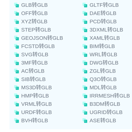
GLB转GLB
GLTF转GLB
OFF转GLB
DAE转GLB
XYZ转GLB
PCD转GLB
STEP转GLB
3DXML转GLB
GEOJSON转GLB
XAML转GLB
FCSTD转GLB
BIM转GLB
SVG转GLB
WRL转GLB
3MF转GLB
DWG转GLB
AC转GLB
ZGL转GLB
SIB转GLB
Q3O转GLB
MS3D转GLB
MDL转GLB
HMP转GLB
IRRMESH转GLB
VRML转GLB
B3DM转GLB
URDF转GLB
UGRID转GLB
BVH转GLB
ASE转GLB