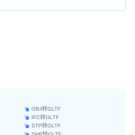
OBJ转GLTF
IFC转GLTF
STP转GLTF
SHP转GLTF