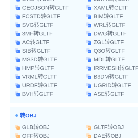
GEOJSON转GLTF
XAML转GLTF
FCSTD转GLTF
BIM转GLTF
SVG转GLTF
WRL转GLTF
3MF转GLTF
DWG转GLTF
AC转GLTF
ZGL转GLTF
SIB转GLTF
Q3O转GLTF
MS3D转GLTF
MDL转GLTF
HMP转GLTF
IRRMESH转GLT
VRML转GLTF
B3DM转GLTF
URDF转GLTF
UGRID转GLTF
BVH转GLTF
ASE转GLTF
转OBJ
GLB转OBJ
GLTF转OBJ
OFF转OBJ
DAE转OBJ