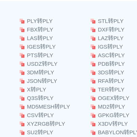
PLY转PLY
STL转PLY
FBX转PLY
DXF转PLY
LAS转PLY
LAZ转PLY
IGES转PLY
IGS转PLY
PTS转PLY
ASC转PLY
USDZ转PLY
PDB转PLY
3DM转PLY
3DS转PLY
JSON转PLY
RFA转PLY
X转PLY
TER转PLY
Q3S转PLY
OGEX转PLY
MD5MESH转PLY
MD2转PLY
CSV转PLY
GPKG转PLY
XYZRGB转PLY
X3DV转PLY
SU2转PLY
BABYLON转PL