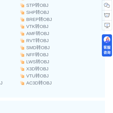
STP转OBJ
SHP转OBJ
BREP转OBJ
VTK转OBJ
AMF转OBJ
RVT转OBJ
SMD转OBJ
客服
咨询
NFF转OBJ
LWS转OBJ
X3D转OBJ
VTU转OBJ
J
AC3D转OBJ