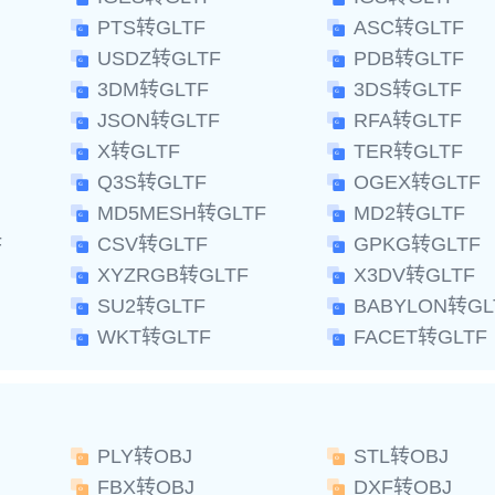
PTS转GLTF
ASC转GLTF
USDZ转GLTF
PDB转GLTF
3DM转GLTF
3DS转GLTF
JSON转GLTF
RFA转GLTF
X转GLTF
TER转GLTF
Q3S转GLTF
OGEX转GLTF
MD5MESH转GLTF
MD2转GLTF
F
CSV转GLTF
GPKG转GLTF
XYZRGB转GLTF
X3DV转GLTF
SU2转GLTF
BABYLON转GL
WKT转GLTF
FACET转GLTF
PLY转OBJ
STL转OBJ
FBX转OBJ
DXF转OBJ