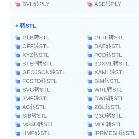
BVH转PLY
ASE转PLY
转STL
GLB转STL
GLTF转STL
OFF转STL
DAE转STL
XYZ转STL
PCD转STL
STEP转STL
3DXML转STL
GEOJSON转STL
XAML转STL
FCSTD转STL
BIM转STL
SVG转STL
WRL转STL
3MF转STL
DWG转STL
AC转STL
ZGL转STL
SIB转STL
Q3O转STL
MS3D转STL
MDL转STL
HMP转STL
IRRMESH转STL