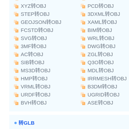
XYZ转OBJ
PCD转OBJ
STEP转OBJ
3DXML转OBJ
GEOJSON转OBJ
XAML转OBJ
FCSTD转OBJ
BIM转OBJ
SVG转OBJ
WRL转OBJ
3MF转OBJ
DWG转OBJ
AC转OBJ
ZGL转OBJ
SIB转OBJ
Q3O转OBJ
MS3D转OBJ
MDL转OBJ
HMP转OBJ
IRRMESH转OBJ
VRML转OBJ
B3DM转OBJ
URDF转OBJ
UGRID转OBJ
BVH转OBJ
ASE转OBJ
转GLB