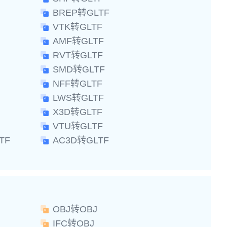
BREP转GLTF
VTK转GLTF
AMF转GLTF
RVT转GLTF
SMD转GLTF
NFF转GLTF
LWS转GLTF
X3D转GLTF
VTU转GLTF
TF
AC3D转GLTF
OBJ转OBJ
IFC转OBJ