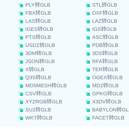
PLY转GLB
STL转GLB
FBX转GLB
DXF转GLB
LAS转GLB
LAZ转GLB
IGES转GLB
IGS转GLB
PTS转GLB
ASC转GLB
USDZ转GLB
PDB转GLB
3DM转GLB
3DS转GLB
JSON转GLB
RFA转GLB
X转GLB
TER转GLB
Q3S转GLB
OGEX转GLB
MD5MESH转GLB
MD2转GLB
CSV转GLB
GPKG转GLB
XYZRGB转GLB
X3DV转GLB
SU2转GLB
BABYLON转GL
WKT转GLB
FACET转GLB