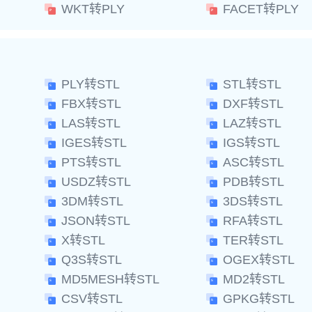
WKT转PLY
FACET转PLY
PLY转STL
STL转STL
FBX转STL
DXF转STL
LAS转STL
LAZ转STL
IGES转STL
IGS转STL
PTS转STL
ASC转STL
USDZ转STL
PDB转STL
3DM转STL
3DS转STL
JSON转STL
RFA转STL
X转STL
TER转STL
Q3S转STL
OGEX转STL
MD5MESH转STL
MD2转STL
CSV转STL
GPKG转STL