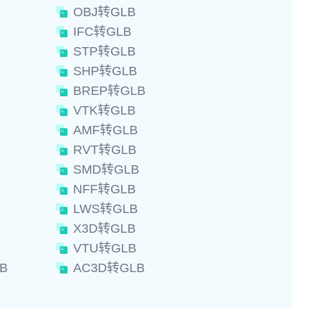
OBJ转GLB
IFC转GLB
STP转GLB
SHP转GLB
BREP转GLB
VTK转GLB
AMF转GLB
RVT转GLB
SMD转GLB
NFF转GLB
LWS转GLB
X3D转GLB
VTU转GLB
B
AC3D转GLB