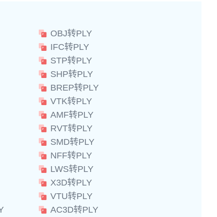
OBJ转PLY
IFC转PLY
STP转PLY
SHP转PLY
BREP转PLY
VTK转PLY
AMF转PLY
RVT转PLY
SMD转PLY
NFF转PLY
LWS转PLY
X3D转PLY
VTU转PLY
Y
AC3D转PLY