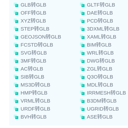
GLB转GLB
GLTF转GLB
OFF转GLB
DAE转GLB
XYZ转GLB
PCD转GLB
STEP转GLB
3DXML转GLB
GEOJSON转GLB
XAML转GLB
FCSTD转GLB
BIM转GLB
SVG转GLB
WRL转GLB
3MF转GLB
DWG转GLB
AC转GLB
ZGL转GLB
SIB转GLB
Q3O转GLB
MS3D转GLB
MDL转GLB
HMP转GLB
IRRMESH转GLB
VRML转GLB
B3DM转GLB
URDF转GLB
UGRID转GLB
BVH转GLB
ASE转GLB