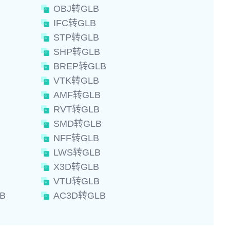
OBJ转GLB
IFC转GLB
STP转GLB
SHP转GLB
BREP转GLB
VTK转GLB
AMF转GLB
RVT转GLB
SMD转GLB
NFF转GLB
LWS转GLB
X3D转GLB
VTU转GLB
B
AC3D转GLB