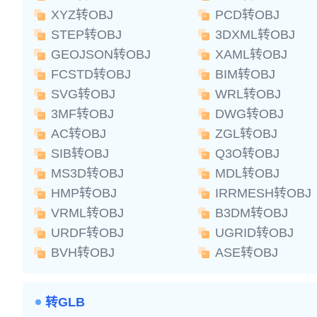
XYZ转OBJ
PCD转OBJ
STEP转OBJ
3DXML转OBJ
GEOJSON转OBJ
XAML转OBJ
FCSTD转OBJ
BIM转OBJ
SVG转OBJ
WRL转OBJ
3MF转OBJ
DWG转OBJ
AC转OBJ
ZGL转OBJ
SIB转OBJ
Q3O转OBJ
MS3D转OBJ
MDL转OBJ
HMP转OBJ
IRRMESH转OBJ
VRML转OBJ
B3DM转OBJ
URDF转OBJ
UGRID转OBJ
BVH转OBJ
ASE转OBJ
转GLB