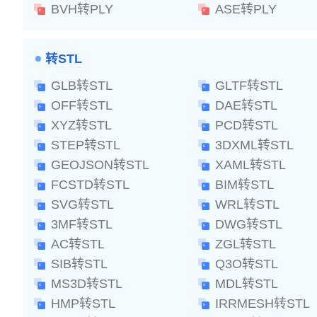
BVH转PLY
ASE转PLY
转STL
GLB转STL
GLTF转STL
OFF转STL
DAE转STL
XYZ转STL
PCD转STL
STEP转STL
3DXML转STL
GEOJSON转STL
XAML转STL
FCSTD转STL
BIM转STL
SVG转STL
WRL转STL
3MF转STL
DWG转STL
AC转STL
ZGL转STL
SIB转STL
Q3O转STL
MS3D转STL
MDL转STL
HMP转STL
IRRMESH转STL