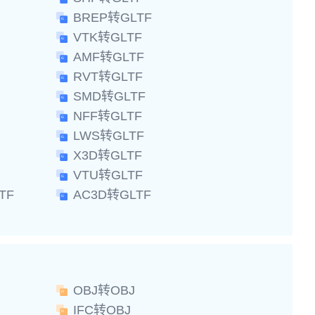
BREP转GLTF
VTK转GLTF
AMF转GLTF
RVT转GLTF
SMD转GLTF
NFF转GLTF
LWS转GLTF
X3D转GLTF
VTU转GLTF
TF
AC3D转GLTF
OBJ转OBJ
IFC转OBJ