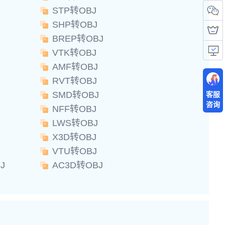
STP转OBJ
SHP转OBJ
BREP转OBJ
VTK转OBJ
AMF转OBJ
RVT转OBJ
SMD转OBJ
客服
咨询
NFF转OBJ
LWS转OBJ
X3D转OBJ
VTU转OBJ
J
AC3D转OBJ