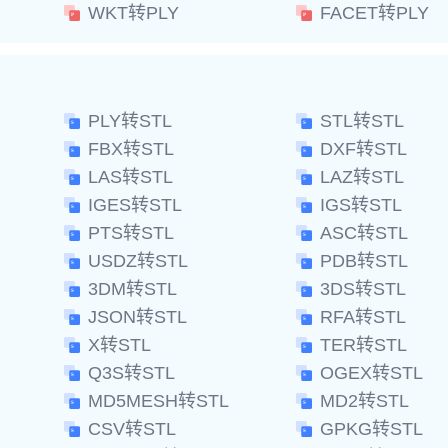
WKT转PLY
FACET转PLY
PLY转STL
STL转STL
FBX转STL
DXF转STL
LAS转STL
LAZ转STL
IGES转STL
IGS转STL
PTS转STL
ASC转STL
USDZ转STL
PDB转STL
3DM转STL
3DS转STL
JSON转STL
RFA转STL
X转STL
TER转STL
Q3S转STL
OGEX转STL
MD5MESH转STL
MD2转STL
CSV转STL
GPKG转STL