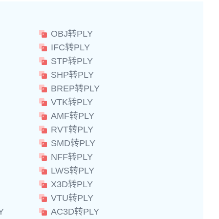
OBJ转PLY
IFC转PLY
STP转PLY
SHP转PLY
BREP转PLY
VTK转PLY
AMF转PLY
RVT转PLY
SMD转PLY
NFF转PLY
LWS转PLY
X3D转PLY
VTU转PLY
Y
AC3D转PLY