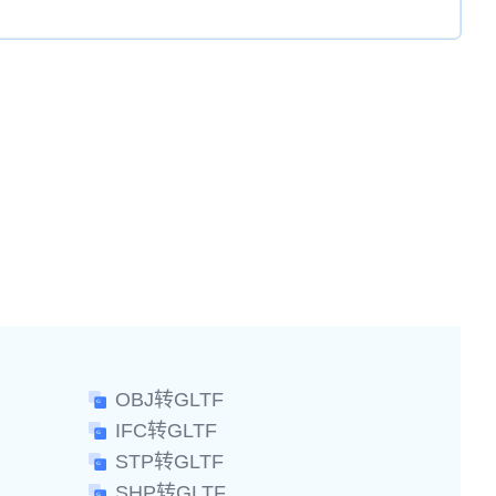
OBJ转GLTF
IFC转GLTF
STP转GLTF
SHP转GLTF