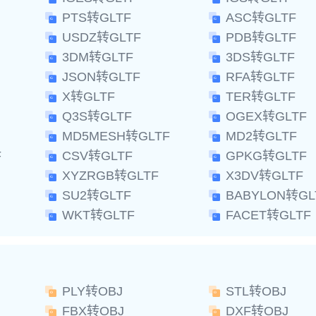
PTS转GLTF
ASC转GLTF
USDZ转GLTF
PDB转GLTF
3DM转GLTF
3DS转GLTF
JSON转GLTF
RFA转GLTF
X转GLTF
TER转GLTF
Q3S转GLTF
OGEX转GLTF
MD5MESH转GLTF
MD2转GLTF
F
CSV转GLTF
GPKG转GLTF
XYZRGB转GLTF
X3DV转GLTF
SU2转GLTF
BABYLON转GL
WKT转GLTF
FACET转GLTF
PLY转OBJ
STL转OBJ
FBX转OBJ
DXF转OBJ