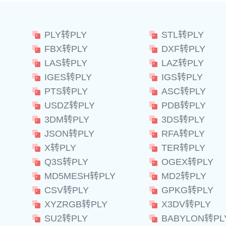
PLY转PLY
STL转PLY
FBX转PLY
DXF转PLY
LAS转PLY
LAZ转PLY
IGES转PLY
IGS转PLY
PTS转PLY
ASC转PLY
USDZ转PLY
PDB转PLY
3DM转PLY
3DS转PLY
JSON转PLY
RFA转PLY
X转PLY
TER转PLY
Q3S转PLY
OGEX转PLY
MD5MESH转PLY
MD2转PLY
CSV转PLY
GPKG转PLY
XYZRGB转PLY
X3DV转PLY
SU2转PLY
BABYLON转PL