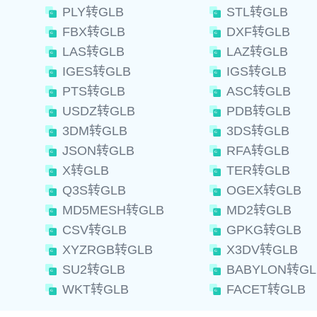
PLY转GLB
STL转GLB
FBX转GLB
DXF转GLB
LAS转GLB
LAZ转GLB
IGES转GLB
IGS转GLB
PTS转GLB
ASC转GLB
USDZ转GLB
PDB转GLB
3DM转GLB
3DS转GLB
JSON转GLB
RFA转GLB
X转GLB
TER转GLB
Q3S转GLB
OGEX转GLB
MD5MESH转GLB
MD2转GLB
CSV转GLB
GPKG转GLB
XYZRGB转GLB
X3DV转GLB
SU2转GLB
BABYLON转GL
WKT转GLB
FACET转GLB