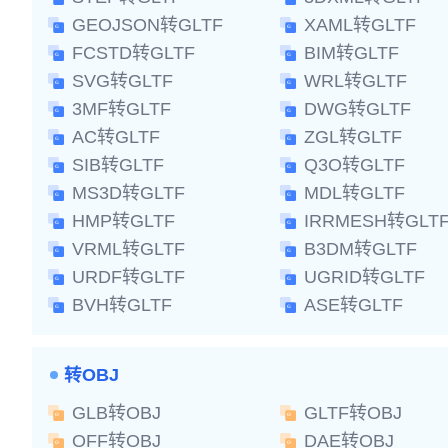
GEOJSON转GLTF
XAML转GLTF
FCSTD转GLTF
BIM转GLTF
SVG转GLTF
WRL转GLTF
3MF转GLTF
DWG转GLTF
AC转GLTF
ZGL转GLTF
SIB转GLTF
Q3O转GLTF
MS3D转GLTF
MDL转GLTF
HMP转GLTF
IRRMESH转GLT
VRML转GLTF
B3DM转GLTF
URDF转GLTF
UGRID转GLTF
BVH转GLTF
ASE转GLTF
转OBJ
GLB转OBJ
GLTF转OBJ
OFF转OBJ
DAE转OBJ