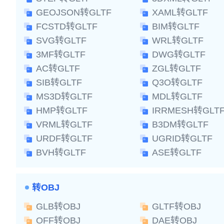
GEOJSON转GLTF
XAML转GLTF
FCSTD转GLTF
BIM转GLTF
SVG转GLTF
WRL转GLTF
3MF转GLTF
DWG转GLTF
AC转GLTF
ZGL转GLTF
SIB转GLTF
Q3O转GLTF
MS3D转GLTF
MDL转GLTF
HMP转GLTF
IRRMESH转GLT
VRML转GLTF
B3DM转GLTF
URDF转GLTF
UGRID转GLTF
BVH转GLTF
ASE转GLTF
转OBJ
GLB转OBJ
GLTF转OBJ
OFF转OBJ
DAE转OBJ