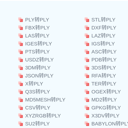
PLY转PLY
STL转PLY
FBX转PLY
DXF转PLY
LAS转PLY
LAZ转PLY
IGES转PLY
IGS转PLY
PTS转PLY
ASC转PLY
USDZ转PLY
PDB转PLY
3DM转PLY
3DS转PLY
JSON转PLY
RFA转PLY
X转PLY
TER转PLY
Q3S转PLY
OGEX转PLY
MD5MESH转PLY
MD2转PLY
CSV转PLY
GPKG转PLY
XYZRGB转PLY
X3DV转PLY
SU2转PLY
BABYLON转PL