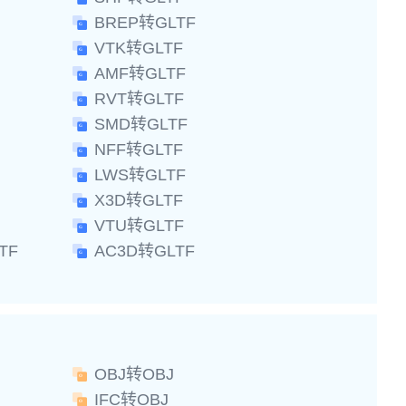
BREP转GLTF
VTK转GLTF
AMF转GLTF
RVT转GLTF
SMD转GLTF
NFF转GLTF
LWS转GLTF
X3D转GLTF
VTU转GLTF
TF
AC3D转GLTF
OBJ转OBJ
IFC转OBJ