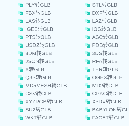
PLY转GLB
STL转GLB
FBX转GLB
DXF转GLB
LAS转GLB
LAZ转GLB
IGES转GLB
IGS转GLB
PTS转GLB
ASC转GLB
USDZ转GLB
PDB转GLB
3DM转GLB
3DS转GLB
JSON转GLB
RFA转GLB
X转GLB
TER转GLB
Q3S转GLB
OGEX转GLB
MD5MESH转GLB
MD2转GLB
CSV转GLB
GPKG转GLB
XYZRGB转GLB
X3DV转GLB
SU2转GLB
BABYLON转GL
WKT转GLB
FACET转GLB