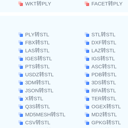
WKT转PLY
FACET转PLY
PLY转STL
STL转STL
FBX转STL
DXF转STL
LAS转STL
LAZ转STL
IGES转STL
IGS转STL
PTS转STL
ASC转STL
USDZ转STL
PDB转STL
3DM转STL
3DS转STL
JSON转STL
RFA转STL
X转STL
TER转STL
Q3S转STL
OGEX转STL
MD5MESH转STL
MD2转STL
CSV转STL
GPKG转STL