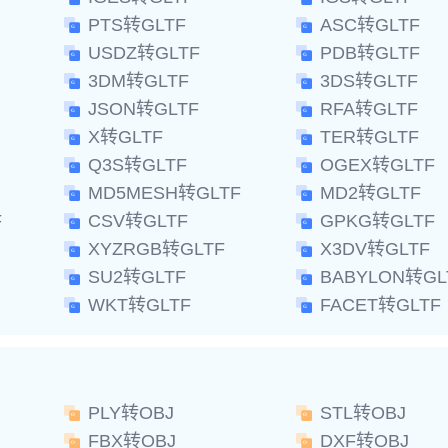
PTS转GLTF
ASC转GLTF
USDZ转GLTF
PDB转GLTF
3DM转GLTF
3DS转GLTF
JSON转GLTF
RFA转GLTF
X转GLTF
TER转GLTF
Q3S转GLTF
OGEX转GLTF
MD5MESH转GLTF
MD2转GLTF
F
CSV转GLTF
GPKG转GLTF
XYZRGB转GLTF
X3DV转GLTF
SU2转GLTF
BABYLON转GL
WKT转GLTF
FACET转GLTF
PLY转OBJ
STL转OBJ
FBX转OBJ
DXF转OBJ