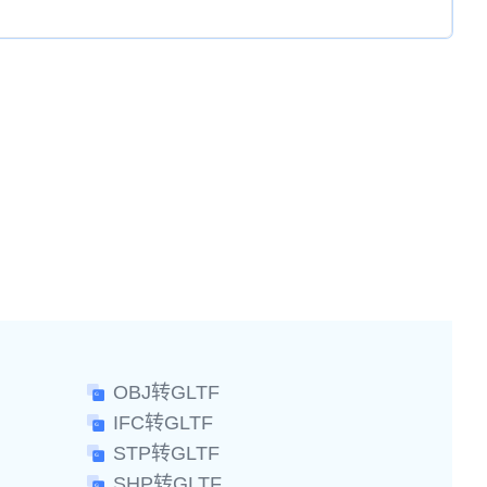
OBJ转GLTF
IFC转GLTF
STP转GLTF
SHP转GLTF