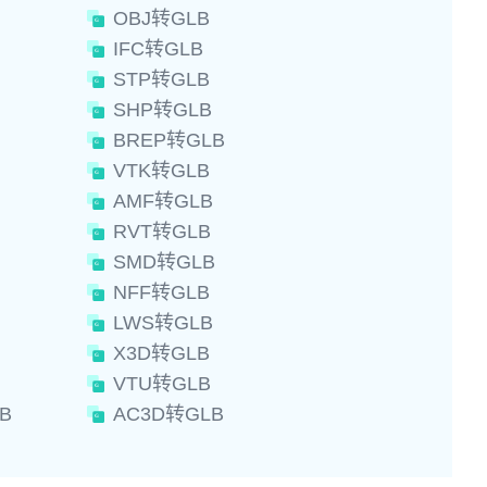
OBJ转GLB
IFC转GLB
STP转GLB
SHP转GLB
BREP转GLB
VTK转GLB
AMF转GLB
RVT转GLB
SMD转GLB
NFF转GLB
LWS转GLB
X3D转GLB
VTU转GLB
B
AC3D转GLB