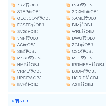
XYZ转OBJ
PCD转OBJ
STEP转OBJ
3DXML转OBJ
GEOJSON转OBJ
XAML转OBJ
FCSTD转OBJ
BIM转OBJ
SVG转OBJ
WRL转OBJ
3MF转OBJ
DWG转OBJ
AC转OBJ
ZGL转OBJ
SIB转OBJ
Q3O转OBJ
MS3D转OBJ
MDL转OBJ
HMP转OBJ
IRRMESH转OBJ
VRML转OBJ
B3DM转OBJ
URDF转OBJ
UGRID转OBJ
BVH转OBJ
ASE转OBJ
转GLB