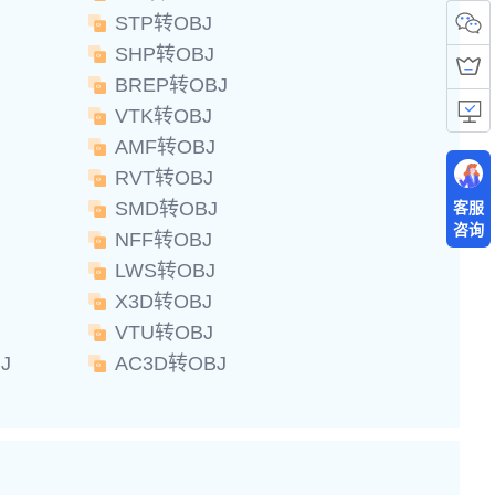
STP转OBJ
SHP转OBJ
BREP转OBJ
VTK转OBJ
AMF转OBJ
RVT转OBJ
SMD转OBJ
客服
咨询
NFF转OBJ
LWS转OBJ
X3D转OBJ
VTU转OBJ
J
AC3D转OBJ