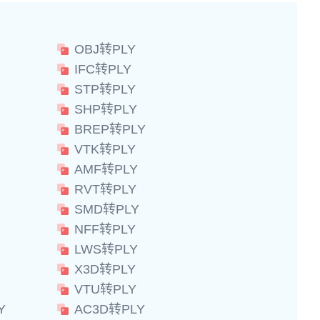
OBJ转PLY
IFC转PLY
STP转PLY
SHP转PLY
BREP转PLY
VTK转PLY
AMF转PLY
RVT转PLY
SMD转PLY
NFF转PLY
LWS转PLY
X3D转PLY
VTU转PLY
Y
AC3D转PLY