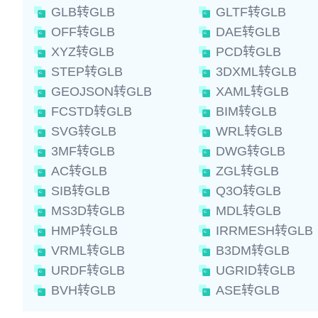
GLB转GLB
GLTF转GLB
OFF转GLB
DAE转GLB
XYZ转GLB
PCD转GLB
STEP转GLB
3DXML转GLB
GEOJSON转GLB
XAML转GLB
FCSTD转GLB
BIM转GLB
SVG转GLB
WRL转GLB
3MF转GLB
DWG转GLB
AC转GLB
ZGL转GLB
SIB转GLB
Q3O转GLB
MS3D转GLB
MDL转GLB
HMP转GLB
IRRMESH转GLB
VRML转GLB
B3DM转GLB
URDF转GLB
UGRID转GLB
BVH转GLB
ASE转GLB