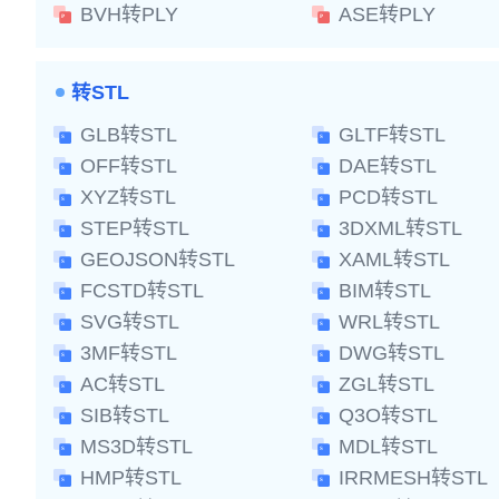
BVH转PLY
ASE转PLY
转STL
GLB转STL
GLTF转STL
OFF转STL
DAE转STL
XYZ转STL
PCD转STL
STEP转STL
3DXML转STL
GEOJSON转STL
XAML转STL
FCSTD转STL
BIM转STL
SVG转STL
WRL转STL
3MF转STL
DWG转STL
AC转STL
ZGL转STL
SIB转STL
Q3O转STL
MS3D转STL
MDL转STL
HMP转STL
IRRMESH转STL