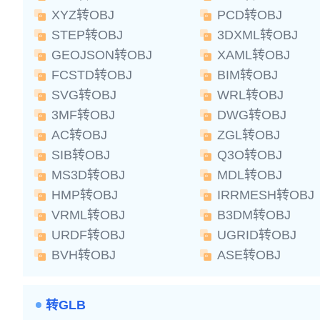
XYZ转OBJ
PCD转OBJ
STEP转OBJ
3DXML转OBJ
GEOJSON转OBJ
XAML转OBJ
FCSTD转OBJ
BIM转OBJ
SVG转OBJ
WRL转OBJ
3MF转OBJ
DWG转OBJ
AC转OBJ
ZGL转OBJ
SIB转OBJ
Q3O转OBJ
MS3D转OBJ
MDL转OBJ
HMP转OBJ
IRRMESH转OBJ
VRML转OBJ
B3DM转OBJ
URDF转OBJ
UGRID转OBJ
BVH转OBJ
ASE转OBJ
转GLB