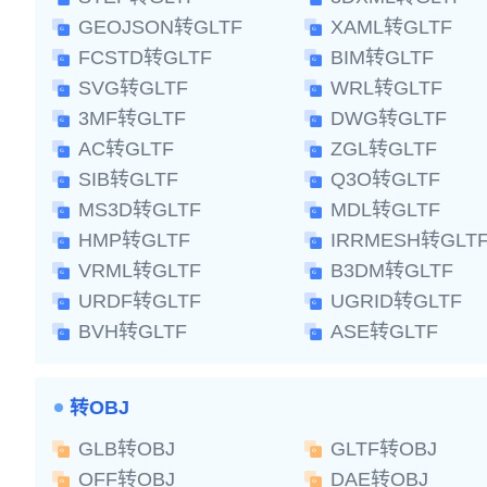
GEOJSON转GLTF
XAML转GLTF
FCSTD转GLTF
BIM转GLTF
SVG转GLTF
WRL转GLTF
3MF转GLTF
DWG转GLTF
AC转GLTF
ZGL转GLTF
SIB转GLTF
Q3O转GLTF
MS3D转GLTF
MDL转GLTF
HMP转GLTF
IRRMESH转GLT
VRML转GLTF
B3DM转GLTF
URDF转GLTF
UGRID转GLTF
BVH转GLTF
ASE转GLTF
转OBJ
GLB转OBJ
GLTF转OBJ
OFF转OBJ
DAE转OBJ