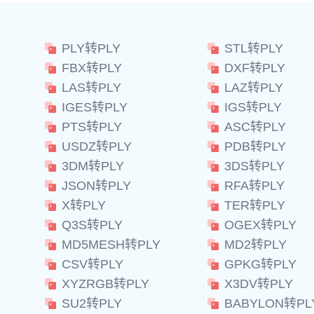
PLY转PLY
STL转PLY
FBX转PLY
DXF转PLY
LAS转PLY
LAZ转PLY
IGES转PLY
IGS转PLY
PTS转PLY
ASC转PLY
USDZ转PLY
PDB转PLY
3DM转PLY
3DS转PLY
JSON转PLY
RFA转PLY
X转PLY
TER转PLY
Q3S转PLY
OGEX转PLY
MD5MESH转PLY
MD2转PLY
CSV转PLY
GPKG转PLY
XYZRGB转PLY
X3DV转PLY
SU2转PLY
BABYLON转PL