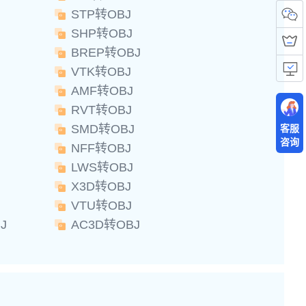
STP转OBJ
SHP转OBJ
BREP转OBJ
VTK转OBJ
AMF转OBJ
RVT转OBJ
SMD转OBJ
客服
咨询
NFF转OBJ
LWS转OBJ
X3D转OBJ
VTU转OBJ
J
AC3D转OBJ