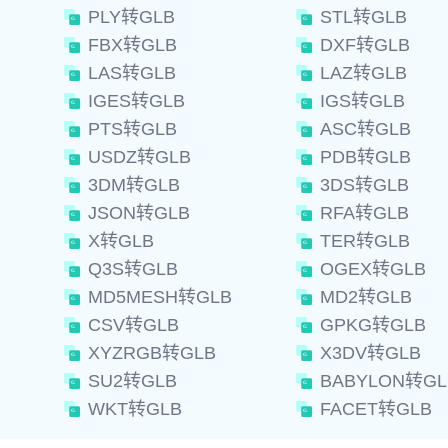
PLY转GLB
STL转GLB
FBX转GLB
DXF转GLB
LAS转GLB
LAZ转GLB
IGES转GLB
IGS转GLB
PTS转GLB
ASC转GLB
USDZ转GLB
PDB转GLB
3DM转GLB
3DS转GLB
JSON转GLB
RFA转GLB
X转GLB
TER转GLB
Q3S转GLB
OGEX转GLB
MD5MESH转GLB
MD2转GLB
CSV转GLB
GPKG转GLB
XYZRGB转GLB
X3DV转GLB
SU2转GLB
BABYLON转GL
WKT转GLB
FACET转GLB