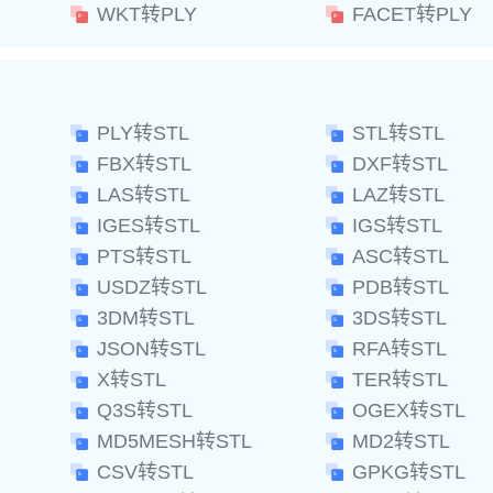
WKT转PLY
FACET转PLY
PLY转STL
STL转STL
FBX转STL
DXF转STL
LAS转STL
LAZ转STL
IGES转STL
IGS转STL
PTS转STL
ASC转STL
USDZ转STL
PDB转STL
3DM转STL
3DS转STL
JSON转STL
RFA转STL
X转STL
TER转STL
Q3S转STL
OGEX转STL
MD5MESH转STL
MD2转STL
CSV转STL
GPKG转STL