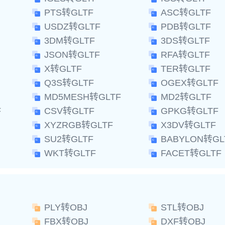
PTS转GLTF
ASC转GLTF
USDZ转GLTF
PDB转GLTF
3DM转GLTF
3DS转GLTF
JSON转GLTF
RFA转GLTF
X转GLTF
TER转GLTF
Q3S转GLTF
OGEX转GLTF
MD5MESH转GLTF
MD2转GLTF
F
CSV转GLTF
GPKG转GLTF
XYZRGB转GLTF
X3DV转GLTF
SU2转GLTF
BABYLON转GL
WKT转GLTF
FACET转GLTF
PLY转OBJ
STL转OBJ
FBX转OBJ
DXF转OBJ