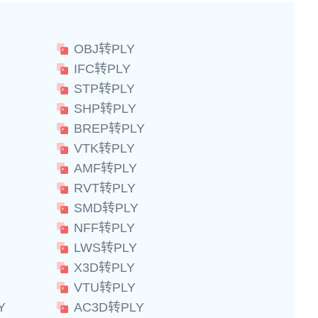
OBJ转PLY
IFC转PLY
STP转PLY
SHP转PLY
BREP转PLY
VTK转PLY
AMF转PLY
RVT转PLY
SMD转PLY
NFF转PLY
LWS转PLY
X3D转PLY
VTU转PLY
Y
AC3D转PLY