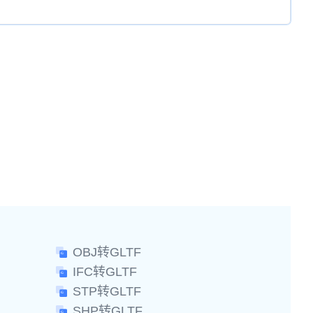
OBJ转GLTF
IFC转GLTF
STP转GLTF
SHP转GLTF