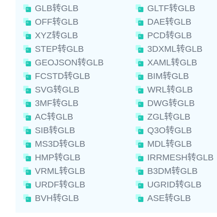
GLB转GLB
GLTF转GLB
OFF转GLB
DAE转GLB
XYZ转GLB
PCD转GLB
STEP转GLB
3DXML转GLB
GEOJSON转GLB
XAML转GLB
FCSTD转GLB
BIM转GLB
SVG转GLB
WRL转GLB
3MF转GLB
DWG转GLB
AC转GLB
ZGL转GLB
SIB转GLB
Q3O转GLB
MS3D转GLB
MDL转GLB
HMP转GLB
IRRMESH转GLB
VRML转GLB
B3DM转GLB
URDF转GLB
UGRID转GLB
BVH转GLB
ASE转GLB