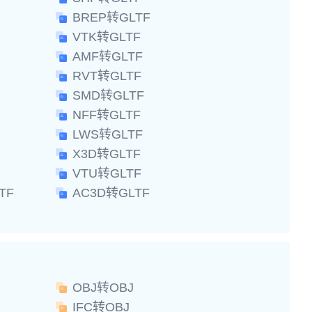
BREP转GLTF
VTK转GLTF
AMF转GLTF
RVT转GLTF
SMD转GLTF
NFF转GLTF
LWS转GLTF
X3D转GLTF
VTU转GLTF
TF
AC3D转GLTF
OBJ转OBJ
IFC转OBJ