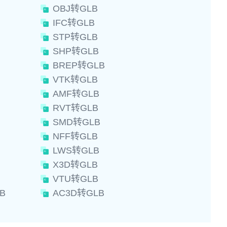
OBJ转GLB
IFC转GLB
STP转GLB
SHP转GLB
BREP转GLB
VTK转GLB
AMF转GLB
RVT转GLB
SMD转GLB
NFF转GLB
LWS转GLB
X3D转GLB
VTU转GLB
B
AC3D转GLB