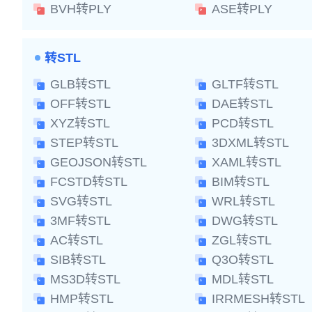
BVH转PLY
ASE转PLY
转STL
GLB转STL
GLTF转STL
OFF转STL
DAE转STL
XYZ转STL
PCD转STL
STEP转STL
3DXML转STL
GEOJSON转STL
XAML转STL
FCSTD转STL
BIM转STL
SVG转STL
WRL转STL
3MF转STL
DWG转STL
AC转STL
ZGL转STL
SIB转STL
Q3O转STL
MS3D转STL
MDL转STL
HMP转STL
IRRMESH转STL