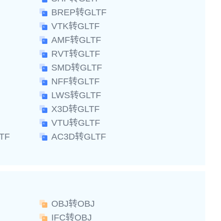
BREP转GLTF
VTK转GLTF
AMF转GLTF
RVT转GLTF
SMD转GLTF
NFF转GLTF
LWS转GLTF
X3D转GLTF
VTU转GLTF
TF
AC3D转GLTF
OBJ转OBJ
IFC转OBJ