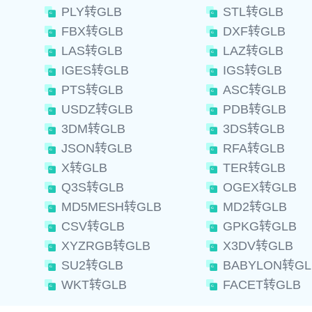
PLY转GLB
STL转GLB
FBX转GLB
DXF转GLB
LAS转GLB
LAZ转GLB
IGES转GLB
IGS转GLB
PTS转GLB
ASC转GLB
USDZ转GLB
PDB转GLB
3DM转GLB
3DS转GLB
JSON转GLB
RFA转GLB
X转GLB
TER转GLB
Q3S转GLB
OGEX转GLB
MD5MESH转GLB
MD2转GLB
CSV转GLB
GPKG转GLB
XYZRGB转GLB
X3DV转GLB
SU2转GLB
BABYLON转GL
WKT转GLB
FACET转GLB