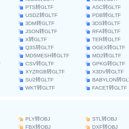
PTS转GLTF
ASC转GLTF
USDZ转GLTF
PDB转GLTF
3DM转GLTF
3DS转GLTF
JSON转GLTF
RFA转GLTF
X转GLTF
TER转GLTF
Q3S转GLTF
OGEX转GLTF
MD5MESH转GLTF
MD2转GLTF
F
CSV转GLTF
GPKG转GLTF
XYZRGB转GLTF
X3DV转GLTF
SU2转GLTF
BABYLON转GL
WKT转GLTF
FACET转GLTF
PLY转OBJ
STL转OBJ
FBX转OBJ
DXF转OBJ