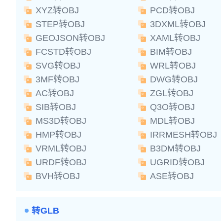
XYZ转OBJ
PCD转OBJ
STEP转OBJ
3DXML转OBJ
GEOJSON转OBJ
XAML转OBJ
FCSTD转OBJ
BIM转OBJ
SVG转OBJ
WRL转OBJ
3MF转OBJ
DWG转OBJ
AC转OBJ
ZGL转OBJ
SIB转OBJ
Q3O转OBJ
MS3D转OBJ
MDL转OBJ
HMP转OBJ
IRRMESH转OBJ
VRML转OBJ
B3DM转OBJ
URDF转OBJ
UGRID转OBJ
BVH转OBJ
ASE转OBJ
转GLB