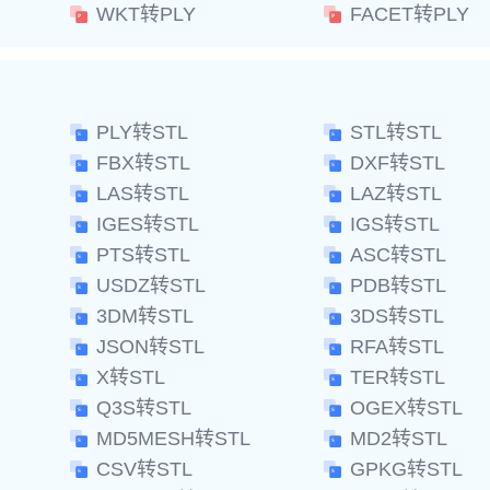
WKT转PLY
FACET转PLY
PLY转STL
STL转STL
FBX转STL
DXF转STL
LAS转STL
LAZ转STL
IGES转STL
IGS转STL
PTS转STL
ASC转STL
USDZ转STL
PDB转STL
3DM转STL
3DS转STL
JSON转STL
RFA转STL
X转STL
TER转STL
Q3S转STL
OGEX转STL
MD5MESH转STL
MD2转STL
CSV转STL
GPKG转STL