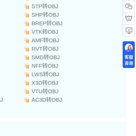
STP转OBJ
SHP转OBJ
BREP转OBJ
VTK转OBJ
AMF转OBJ
RVT转OBJ
SMD转OBJ
客服
咨询
NFF转OBJ
LWS转OBJ
X3D转OBJ
VTU转OBJ
J
AC3D转OBJ