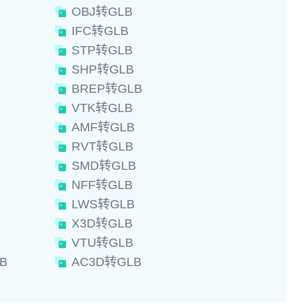
OBJ转GLB
IFC转GLB
STP转GLB
SHP转GLB
BREP转GLB
VTK转GLB
AMF转GLB
RVT转GLB
SMD转GLB
NFF转GLB
LWS转GLB
X3D转GLB
VTU转GLB
B
AC3D转GLB