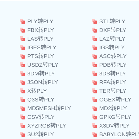
PLY转PLY
STL转PLY
FBX转PLY
DXF转PLY
LAS转PLY
LAZ转PLY
IGES转PLY
IGS转PLY
PTS转PLY
ASC转PLY
USDZ转PLY
PDB转PLY
3DM转PLY
3DS转PLY
JSON转PLY
RFA转PLY
X转PLY
TER转PLY
Q3S转PLY
OGEX转PLY
MD5MESH转PLY
MD2转PLY
CSV转PLY
GPKG转PLY
XYZRGB转PLY
X3DV转PLY
SU2转PLY
BABYLON转PL