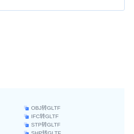
OBJ转GLTF
IFC转GLTF
STP转GLTF
SHP转GLTF