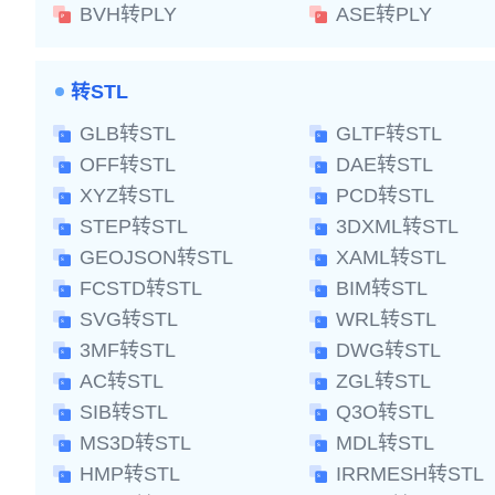
BVH转PLY
ASE转PLY
转STL
GLB转STL
GLTF转STL
OFF转STL
DAE转STL
XYZ转STL
PCD转STL
STEP转STL
3DXML转STL
GEOJSON转STL
XAML转STL
FCSTD转STL
BIM转STL
SVG转STL
WRL转STL
3MF转STL
DWG转STL
AC转STL
ZGL转STL
SIB转STL
Q3O转STL
MS3D转STL
MDL转STL
HMP转STL
IRRMESH转STL