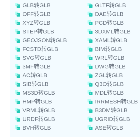
GLB转GLB
GLTF转GLB
OFF转GLB
DAE转GLB
XYZ转GLB
PCD转GLB
STEP转GLB
3DXML转GLB
GEOJSON转GLB
XAML转GLB
FCSTD转GLB
BIM转GLB
SVG转GLB
WRL转GLB
3MF转GLB
DWG转GLB
AC转GLB
ZGL转GLB
SIB转GLB
Q3O转GLB
MS3D转GLB
MDL转GLB
HMP转GLB
IRRMESH转GLB
VRML转GLB
B3DM转GLB
URDF转GLB
UGRID转GLB
BVH转GLB
ASE转GLB