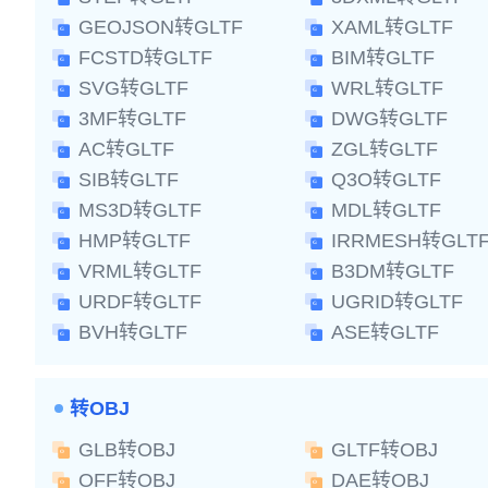
GEOJSON转GLTF
XAML转GLTF
FCSTD转GLTF
BIM转GLTF
SVG转GLTF
WRL转GLTF
3MF转GLTF
DWG转GLTF
AC转GLTF
ZGL转GLTF
SIB转GLTF
Q3O转GLTF
MS3D转GLTF
MDL转GLTF
HMP转GLTF
IRRMESH转GLT
VRML转GLTF
B3DM转GLTF
URDF转GLTF
UGRID转GLTF
BVH转GLTF
ASE转GLTF
转OBJ
GLB转OBJ
GLTF转OBJ
OFF转OBJ
DAE转OBJ