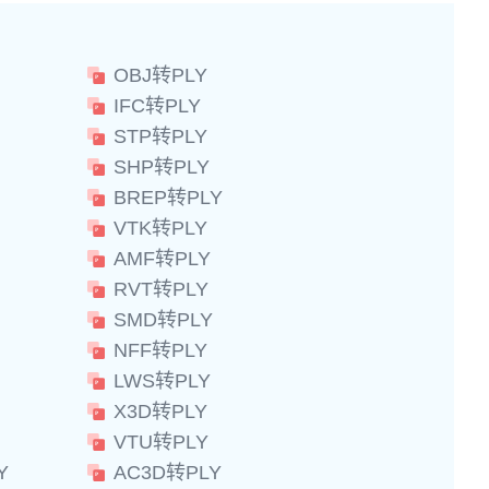
OBJ转PLY
IFC转PLY
STP转PLY
SHP转PLY
BREP转PLY
VTK转PLY
AMF转PLY
RVT转PLY
SMD转PLY
NFF转PLY
LWS转PLY
X3D转PLY
VTU转PLY
Y
AC3D转PLY