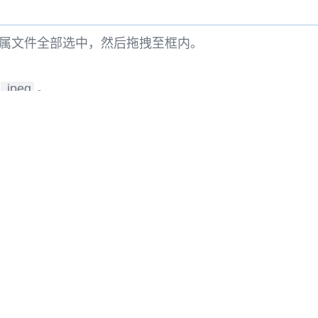
属文件全部选中，然后拖拽至框内。
.jpeg
。
。
PLY转GLTF
STL转GLTF
FBX转GLTF
DXF转GLTF
LAS转GLTF
LAZ转GLTF
IGES转GLTF
IGS转GLTF