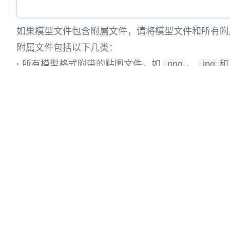
如果模型文件包含附属文件，请将模型文件和所有附
附属文件包括以下几类：
·
所有模型格式附带的贴图文件，如
.png
、
.jpg
和
·
obj格式附带的
.mtl
文件。
·
gltf格式附带的
.bin
文件。
·
shp格式附带的
.shx
、
.prj
、
.xml
和
.dbf
文件
其他转换工具
转GLTF
GLB转GLTF
GLTF转GLTF
OFF转GLTF
DAE转GLTF
XYZ转GLTF
PCD转GLTF
STEP转GLTF
3DXML转GLTF