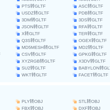
PTS转GLTF
ASC转GLTF
USDZ转GLTF
PDB转GLTF
3DM转GLTF
3DS转GLTF
JSON转GLTF
RFA转GLTF
X转GLTF
TER转GLTF
Q3S转GLTF
OGEX转GLTF
MD5MESH转GLTF
MD2转GLTF
F
CSV转GLTF
GPKG转GLTF
XYZRGB转GLTF
X3DV转GLTF
SU2转GLTF
BABYLON转GL
WKT转GLTF
FACET转GLTF
PLY转OBJ
STL转OBJ
FBX转OBJ
DXF转OBJ