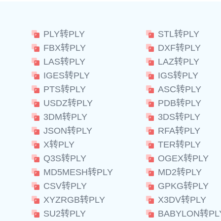
PLY转PLY
STL转PLY
FBX转PLY
DXF转PLY
LAS转PLY
LAZ转PLY
IGES转PLY
IGS转PLY
PTS转PLY
ASC转PLY
USDZ转PLY
PDB转PLY
3DM转PLY
3DS转PLY
JSON转PLY
RFA转PLY
X转PLY
TER转PLY
Q3S转PLY
OGEX转PLY
MD5MESH转PLY
MD2转PLY
CSV转PLY
GPKG转PLY
XYZRGB转PLY
X3DV转PLY
SU2转PLY
BABYLON转PL