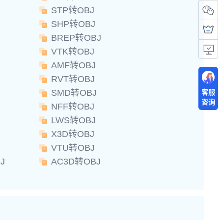
STP转OBJ
SHP转OBJ
BREP转OBJ
VTK转OBJ
AMF转OBJ
RVT转OBJ
SMD转OBJ
客服
咨询
NFF转OBJ
LWS转OBJ
X3D转OBJ
VTU转OBJ
J
AC3D转OBJ