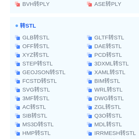
BVH转PLY
ASE转PLY
转STL
GLB转STL
GLTF转STL
OFF转STL
DAE转STL
XYZ转STL
PCD转STL
STEP转STL
3DXML转STL
GEOJSON转STL
XAML转STL
FCSTD转STL
BIM转STL
SVG转STL
WRL转STL
3MF转STL
DWG转STL
AC转STL
ZGL转STL
SIB转STL
Q3O转STL
MS3D转STL
MDL转STL
HMP转STL
IRRMESH转STL