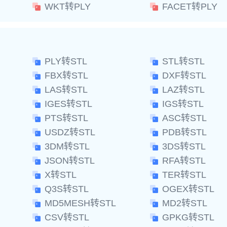
WKT转PLY
FACET转PLY
PLY转STL
STL转STL
FBX转STL
DXF转STL
LAS转STL
LAZ转STL
IGES转STL
IGS转STL
PTS转STL
ASC转STL
USDZ转STL
PDB转STL
3DM转STL
3DS转STL
JSON转STL
RFA转STL
X转STL
TER转STL
Q3S转STL
OGEX转STL
MD5MESH转STL
MD2转STL
CSV转STL
GPKG转STL