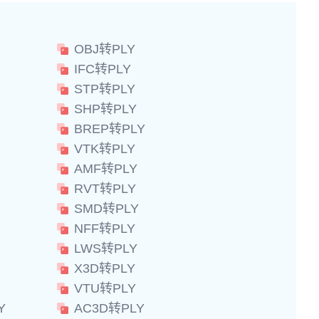
OBJ转PLY
IFC转PLY
STP转PLY
SHP转PLY
BREP转PLY
VTK转PLY
AMF转PLY
RVT转PLY
SMD转PLY
NFF转PLY
LWS转PLY
X3D转PLY
VTU转PLY
Y
AC3D转PLY