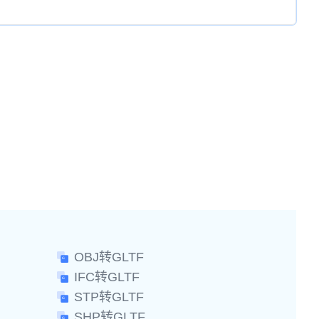
OBJ转GLTF
IFC转GLTF
STP转GLTF
SHP转GLTF