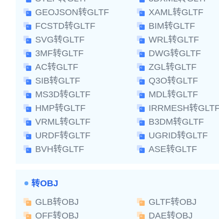
GEOJSON转GLTF
XAML转GLTF
FCSTD转GLTF
BIM转GLTF
SVG转GLTF
WRL转GLTF
3MF转GLTF
DWG转GLTF
AC转GLTF
ZGL转GLTF
SIB转GLTF
Q3O转GLTF
MS3D转GLTF
MDL转GLTF
HMP转GLTF
IRRMESH转GLT
VRML转GLTF
B3DM转GLTF
URDF转GLTF
UGRID转GLTF
BVH转GLTF
ASE转GLTF
转OBJ
GLB转OBJ
GLTF转OBJ
OFF转OBJ
DAE转OBJ