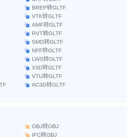
BREP转GLTF
VTK转GLTF
AMF转GLTF
RVT转GLTF
SMD转GLTF
NFF转GLTF
LWS转GLTF
X3D转GLTF
VTU转GLTF
TF
AC3D转GLTF
OBJ转OBJ
IFC转OBJ