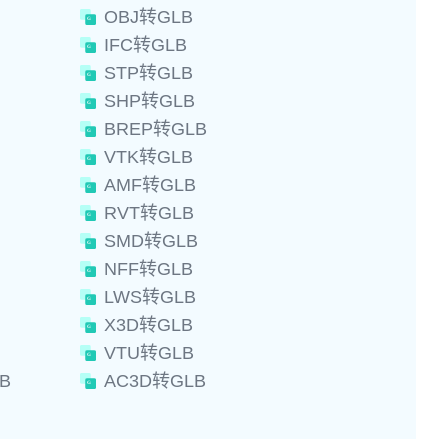
OBJ转GLB
IFC转GLB
STP转GLB
SHP转GLB
BREP转GLB
VTK转GLB
AMF转GLB
RVT转GLB
SMD转GLB
NFF转GLB
LWS转GLB
X3D转GLB
VTU转GLB
B
AC3D转GLB