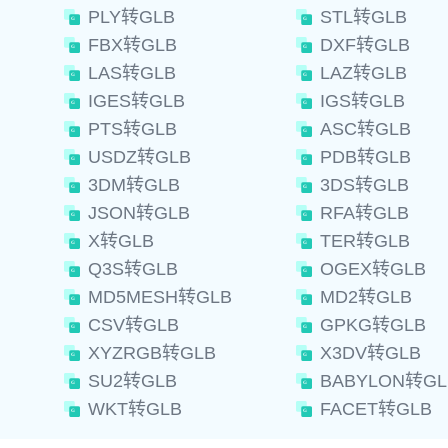
PLY转GLB
STL转GLB
FBX转GLB
DXF转GLB
LAS转GLB
LAZ转GLB
IGES转GLB
IGS转GLB
PTS转GLB
ASC转GLB
USDZ转GLB
PDB转GLB
3DM转GLB
3DS转GLB
JSON转GLB
RFA转GLB
X转GLB
TER转GLB
Q3S转GLB
OGEX转GLB
MD5MESH转GLB
MD2转GLB
CSV转GLB
GPKG转GLB
XYZRGB转GLB
X3DV转GLB
SU2转GLB
BABYLON转GL
WKT转GLB
FACET转GLB