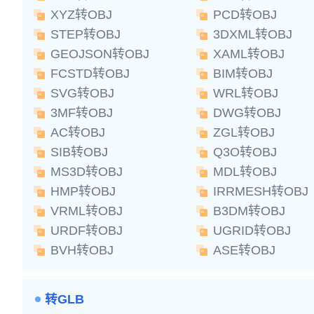
XYZ转OBJ
PCD转OBJ
STEP转OBJ
3DXML转OBJ
GEOJSON转OBJ
XAML转OBJ
FCSTD转OBJ
BIM转OBJ
SVG转OBJ
WRL转OBJ
3MF转OBJ
DWG转OBJ
AC转OBJ
ZGL转OBJ
SIB转OBJ
Q3O转OBJ
MS3D转OBJ
MDL转OBJ
HMP转OBJ
IRRMESH转OBJ
VRML转OBJ
B3DM转OBJ
URDF转OBJ
UGRID转OBJ
BVH转OBJ
ASE转OBJ
转GLB