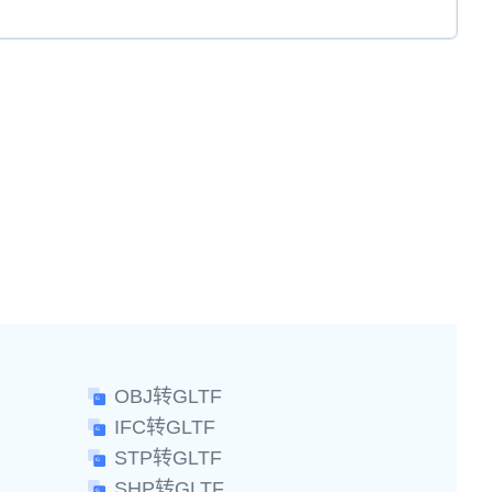
OBJ转GLTF
IFC转GLTF
STP转GLTF
SHP转GLTF