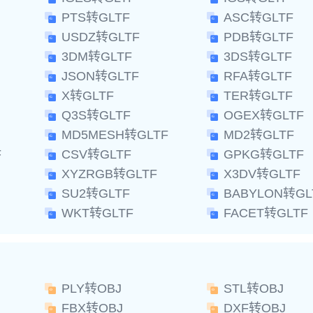
PTS转GLTF
ASC转GLTF
USDZ转GLTF
PDB转GLTF
3DM转GLTF
3DS转GLTF
JSON转GLTF
RFA转GLTF
X转GLTF
TER转GLTF
Q3S转GLTF
OGEX转GLTF
MD5MESH转GLTF
MD2转GLTF
F
CSV转GLTF
GPKG转GLTF
XYZRGB转GLTF
X3DV转GLTF
SU2转GLTF
BABYLON转GL
WKT转GLTF
FACET转GLTF
PLY转OBJ
STL转OBJ
FBX转OBJ
DXF转OBJ