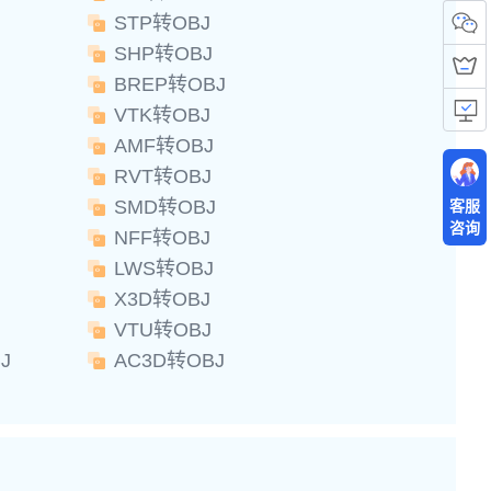
STP转OBJ
SHP转OBJ
BREP转OBJ
VTK转OBJ
AMF转OBJ
RVT转OBJ
SMD转OBJ
客服
咨询
NFF转OBJ
LWS转OBJ
X3D转OBJ
VTU转OBJ
J
AC3D转OBJ