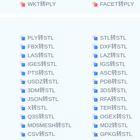
WKT转PLY
FACET转PLY
PLY转STL
STL转STL
FBX转STL
DXF转STL
LAS转STL
LAZ转STL
IGES转STL
IGS转STL
PTS转STL
ASC转STL
USDZ转STL
PDB转STL
3DM转STL
3DS转STL
JSON转STL
RFA转STL
X转STL
TER转STL
Q3S转STL
OGEX转STL
MD5MESH转STL
MD2转STL
CSV转STL
GPKG转STL