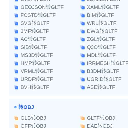
GEOJSON转GLTF
XAML转GLTF
FCSTD转GLTF
BIM转GLTF
SVG转GLTF
WRL转GLTF
3MF转GLTF
DWG转GLTF
AC转GLTF
ZGL转GLTF
SIB转GLTF
Q3O转GLTF
MS3D转GLTF
MDL转GLTF
HMP转GLTF
IRRMESH转GLT
VRML转GLTF
B3DM转GLTF
URDF转GLTF
UGRID转GLTF
BVH转GLTF
ASE转GLTF
转OBJ
GLB转OBJ
GLTF转OBJ
OFF转OBJ
DAE转OBJ