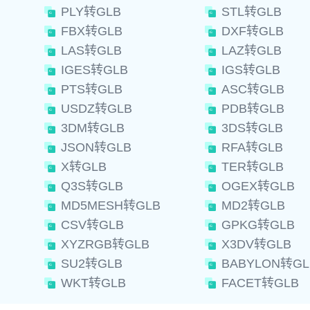
PLY转GLB
STL转GLB
FBX转GLB
DXF转GLB
LAS转GLB
LAZ转GLB
IGES转GLB
IGS转GLB
PTS转GLB
ASC转GLB
USDZ转GLB
PDB转GLB
3DM转GLB
3DS转GLB
JSON转GLB
RFA转GLB
X转GLB
TER转GLB
Q3S转GLB
OGEX转GLB
MD5MESH转GLB
MD2转GLB
CSV转GLB
GPKG转GLB
XYZRGB转GLB
X3DV转GLB
SU2转GLB
BABYLON转GL
WKT转GLB
FACET转GLB