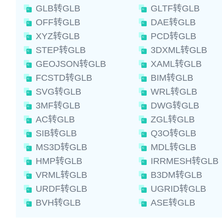
GLB转GLB
GLTF转GLB
OFF转GLB
DAE转GLB
XYZ转GLB
PCD转GLB
STEP转GLB
3DXML转GLB
GEOJSON转GLB
XAML转GLB
FCSTD转GLB
BIM转GLB
SVG转GLB
WRL转GLB
3MF转GLB
DWG转GLB
AC转GLB
ZGL转GLB
SIB转GLB
Q3O转GLB
MS3D转GLB
MDL转GLB
HMP转GLB
IRRMESH转GLB
VRML转GLB
B3DM转GLB
URDF转GLB
UGRID转GLB
BVH转GLB
ASE转GLB