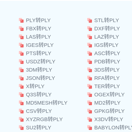
PLY转PLY
STL转PLY
FBX转PLY
DXF转PLY
LAS转PLY
LAZ转PLY
IGES转PLY
IGS转PLY
PTS转PLY
ASC转PLY
USDZ转PLY
PDB转PLY
3DM转PLY
3DS转PLY
JSON转PLY
RFA转PLY
X转PLY
TER转PLY
Q3S转PLY
OGEX转PLY
MD5MESH转PLY
MD2转PLY
CSV转PLY
GPKG转PLY
XYZRGB转PLY
X3DV转PLY
SU2转PLY
BABYLON转PL