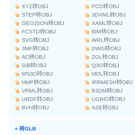
XYZ转OBJ
PCD转OBJ
STEP转OBJ
3DXML转OBJ
GEOJSON转OBJ
XAML转OBJ
FCSTD转OBJ
BIM转OBJ
SVG转OBJ
WRL转OBJ
3MF转OBJ
DWG转OBJ
AC转OBJ
ZGL转OBJ
SIB转OBJ
Q3O转OBJ
MS3D转OBJ
MDL转OBJ
HMP转OBJ
IRRMESH转OBJ
VRML转OBJ
B3DM转OBJ
URDF转OBJ
UGRID转OBJ
BVH转OBJ
ASE转OBJ
转GLB