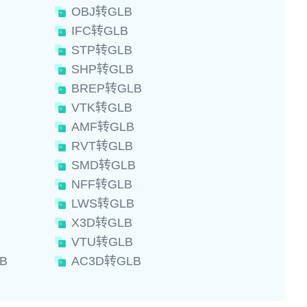
OBJ转GLB
IFC转GLB
STP转GLB
SHP转GLB
BREP转GLB
VTK转GLB
AMF转GLB
RVT转GLB
SMD转GLB
NFF转GLB
LWS转GLB
X3D转GLB
VTU转GLB
B
AC3D转GLB