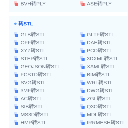
BVH转PLY
ASE转PLY
转STL
GLB转STL
GLTF转STL
OFF转STL
DAE转STL
XYZ转STL
PCD转STL
STEP转STL
3DXML转STL
GEOJSON转STL
XAML转STL
FCSTD转STL
BIM转STL
SVG转STL
WRL转STL
3MF转STL
DWG转STL
AC转STL
ZGL转STL
SIB转STL
Q3O转STL
MS3D转STL
MDL转STL
HMP转STL
IRRMESH转STL