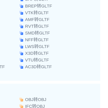
BREP转GLTF
VTK转GLTF
AMF转GLTF
RVT转GLTF
SMD转GLTF
NFF转GLTF
LWS转GLTF
X3D转GLTF
VTU转GLTF
TF
AC3D转GLTF
OBJ转OBJ
IFC转OBJ