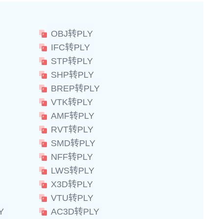
OBJ转PLY
IFC转PLY
STP转PLY
SHP转PLY
BREP转PLY
VTK转PLY
AMF转PLY
RVT转PLY
SMD转PLY
NFF转PLY
LWS转PLY
X3D转PLY
VTU转PLY
Y
AC3D转PLY