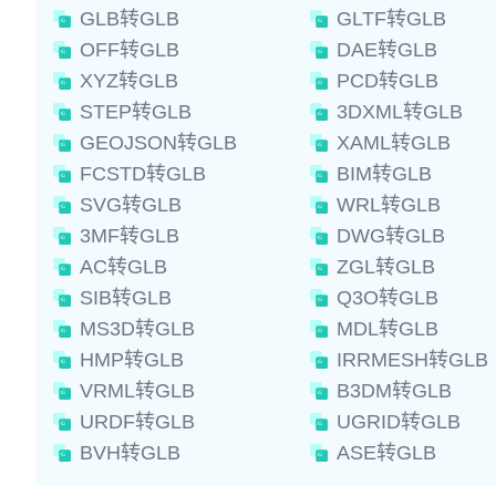
GLB转GLB
GLTF转GLB
OFF转GLB
DAE转GLB
XYZ转GLB
PCD转GLB
STEP转GLB
3DXML转GLB
GEOJSON转GLB
XAML转GLB
FCSTD转GLB
BIM转GLB
SVG转GLB
WRL转GLB
3MF转GLB
DWG转GLB
AC转GLB
ZGL转GLB
SIB转GLB
Q3O转GLB
MS3D转GLB
MDL转GLB
HMP转GLB
IRRMESH转GLB
VRML转GLB
B3DM转GLB
URDF转GLB
UGRID转GLB
BVH转GLB
ASE转GLB