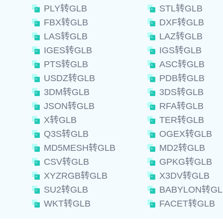
PLY转GLB
STL转GLB
FBX转GLB
DXF转GLB
LAS转GLB
LAZ转GLB
IGES转GLB
IGS转GLB
PTS转GLB
ASC转GLB
USDZ转GLB
PDB转GLB
3DM转GLB
3DS转GLB
JSON转GLB
RFA转GLB
X转GLB
TER转GLB
Q3S转GLB
OGEX转GLB
MD5MESH转GLB
MD2转GLB
CSV转GLB
GPKG转GLB
XYZRGB转GLB
X3DV转GLB
SU2转GLB
BABYLON转GL
WKT转GLB
FACET转GLB