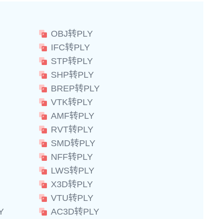
OBJ转PLY
IFC转PLY
STP转PLY
SHP转PLY
BREP转PLY
VTK转PLY
AMF转PLY
RVT转PLY
SMD转PLY
NFF转PLY
LWS转PLY
X3D转PLY
VTU转PLY
Y
AC3D转PLY