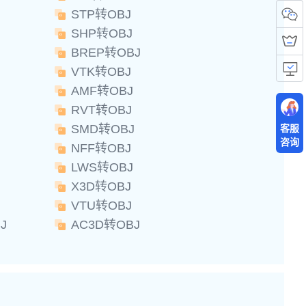
STP转OBJ
SHP转OBJ
BREP转OBJ
VTK转OBJ
AMF转OBJ
RVT转OBJ
SMD转OBJ
客服
咨询
NFF转OBJ
LWS转OBJ
X3D转OBJ
VTU转OBJ
J
AC3D转OBJ