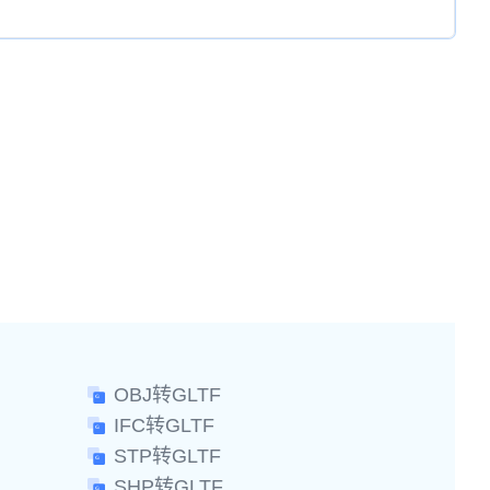
OBJ转GLTF
IFC转GLTF
STP转GLTF
SHP转GLTF