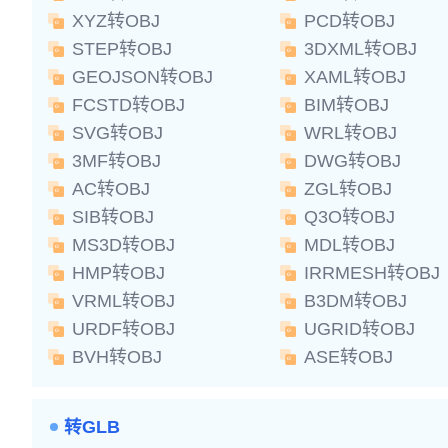
XYZ转OBJ
PCD转OBJ
STEP转OBJ
3DXML转OBJ
GEOJSON转OBJ
XAML转OBJ
FCSTD转OBJ
BIM转OBJ
SVG转OBJ
WRL转OBJ
3MF转OBJ
DWG转OBJ
AC转OBJ
ZGL转OBJ
SIB转OBJ
Q3O转OBJ
MS3D转OBJ
MDL转OBJ
HMP转OBJ
IRRMESH转OBJ
VRML转OBJ
B3DM转OBJ
URDF转OBJ
UGRID转OBJ
BVH转OBJ
ASE转OBJ
转GLB