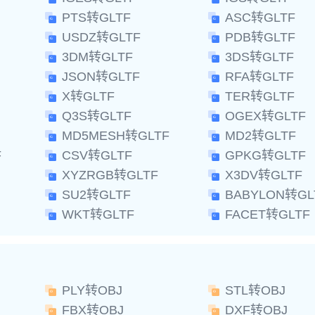
PTS转GLTF
ASC转GLTF
USDZ转GLTF
PDB转GLTF
3DM转GLTF
3DS转GLTF
JSON转GLTF
RFA转GLTF
X转GLTF
TER转GLTF
Q3S转GLTF
OGEX转GLTF
MD5MESH转GLTF
MD2转GLTF
F
CSV转GLTF
GPKG转GLTF
XYZRGB转GLTF
X3DV转GLTF
SU2转GLTF
BABYLON转GL
WKT转GLTF
FACET转GLTF
PLY转OBJ
STL转OBJ
FBX转OBJ
DXF转OBJ