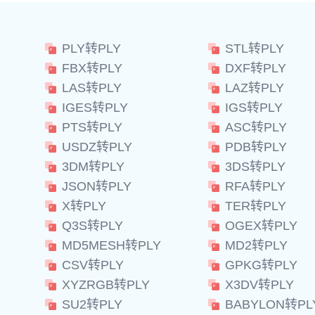
PLY转PLY
STL转PLY
FBX转PLY
DXF转PLY
LAS转PLY
LAZ转PLY
IGES转PLY
IGS转PLY
PTS转PLY
ASC转PLY
USDZ转PLY
PDB转PLY
3DM转PLY
3DS转PLY
JSON转PLY
RFA转PLY
X转PLY
TER转PLY
Q3S转PLY
OGEX转PLY
MD5MESH转PLY
MD2转PLY
CSV转PLY
GPKG转PLY
XYZRGB转PLY
X3DV转PLY
SU2转PLY
BABYLON转PL