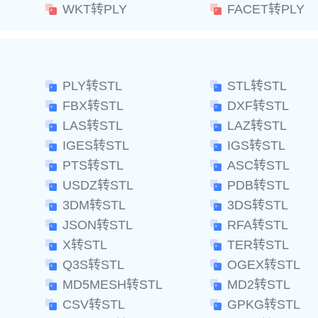
WKT转PLY
FACET转PLY
PLY转STL
STL转STL
FBX转STL
DXF转STL
LAS转STL
LAZ转STL
IGES转STL
IGS转STL
PTS转STL
ASC转STL
USDZ转STL
PDB转STL
3DM转STL
3DS转STL
JSON转STL
RFA转STL
X转STL
TER转STL
Q3S转STL
OGEX转STL
MD5MESH转STL
MD2转STL
CSV转STL
GPKG转STL