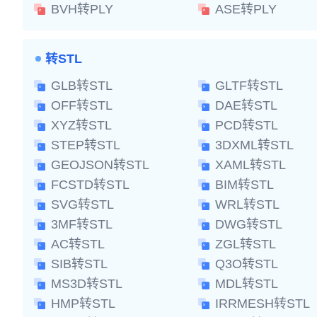
BVH转PLY
ASE转PLY
转STL
GLB转STL
GLTF转STL
OFF转STL
DAE转STL
XYZ转STL
PCD转STL
STEP转STL
3DXML转STL
GEOJSON转STL
XAML转STL
FCSTD转STL
BIM转STL
SVG转STL
WRL转STL
3MF转STL
DWG转STL
AC转STL
ZGL转STL
SIB转STL
Q3O转STL
MS3D转STL
MDL转STL
HMP转STL
IRRMESH转STL