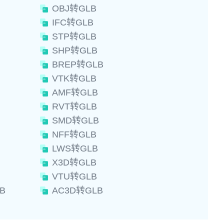
OBJ转GLB
IFC转GLB
STP转GLB
SHP转GLB
BREP转GLB
VTK转GLB
AMF转GLB
RVT转GLB
SMD转GLB
NFF转GLB
LWS转GLB
X3D转GLB
VTU转GLB
B
AC3D转GLB