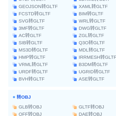
GEOJSON转GLTF
XAML转GLTF
FCSTD转GLTF
BIM转GLTF
SVG转GLTF
WRL转GLTF
3MF转GLTF
DWG转GLTF
AC转GLTF
ZGL转GLTF
SIB转GLTF
Q3O转GLTF
MS3D转GLTF
MDL转GLTF
HMP转GLTF
IRRMESH转GLT
VRML转GLTF
B3DM转GLTF
URDF转GLTF
UGRID转GLTF
BVH转GLTF
ASE转GLTF
转OBJ
GLB转OBJ
GLTF转OBJ
OFF转OBJ
DAE转OBJ