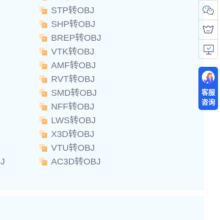
STP转OBJ
SHP转OBJ
BREP转OBJ
VTK转OBJ
AMF转OBJ
RVT转OBJ
SMD转OBJ
客服
咨询
NFF转OBJ
LWS转OBJ
X3D转OBJ
VTU转OBJ
J
AC3D转OBJ