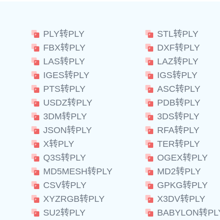
PLY转PLY
STL转PLY
FBX转PLY
DXF转PLY
LAS转PLY
LAZ转PLY
IGES转PLY
IGS转PLY
PTS转PLY
ASC转PLY
USDZ转PLY
PDB转PLY
3DM转PLY
3DS转PLY
JSON转PLY
RFA转PLY
X转PLY
TER转PLY
Q3S转PLY
OGEX转PLY
MD5MESH转PLY
MD2转PLY
CSV转PLY
GPKG转PLY
XYZRGB转PLY
X3DV转PLY
SU2转PLY
BABYLON转PL