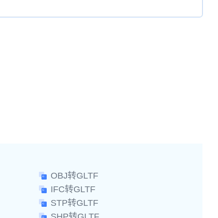
OBJ转GLTF
IFC转GLTF
STP转GLTF
SHP转GLTF