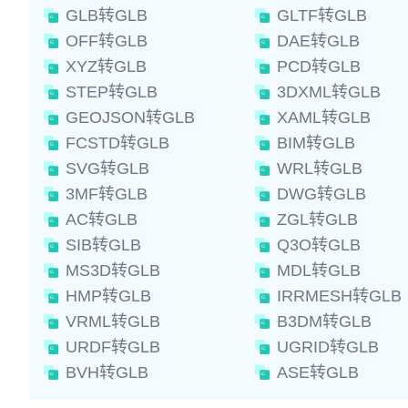
GLB转GLB
GLTF转GLB
OFF转GLB
DAE转GLB
XYZ转GLB
PCD转GLB
STEP转GLB
3DXML转GLB
GEOJSON转GLB
XAML转GLB
FCSTD转GLB
BIM转GLB
SVG转GLB
WRL转GLB
3MF转GLB
DWG转GLB
AC转GLB
ZGL转GLB
SIB转GLB
Q3O转GLB
MS3D转GLB
MDL转GLB
HMP转GLB
IRRMESH转GLB
VRML转GLB
B3DM转GLB
URDF转GLB
UGRID转GLB
BVH转GLB
ASE转GLB