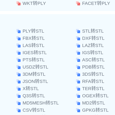
WKT转PLY
FACET转PLY
PLY转STL
STL转STL
FBX转STL
DXF转STL
LAS转STL
LAZ转STL
IGES转STL
IGS转STL
PTS转STL
ASC转STL
USDZ转STL
PDB转STL
3DM转STL
3DS转STL
JSON转STL
RFA转STL
X转STL
TER转STL
Q3S转STL
OGEX转STL
MD5MESH转STL
MD2转STL
CSV转STL
GPKG转STL