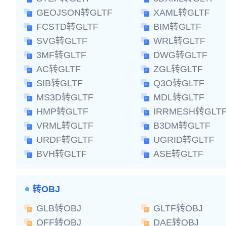
GEOJSON转GLTF
XAML转GLTF
FCSTD转GLTF
BIM转GLTF
SVG转GLTF
WRL转GLTF
3MF转GLTF
DWG转GLTF
AC转GLTF
ZGL转GLTF
SIB转GLTF
Q3O转GLTF
MS3D转GLTF
MDL转GLTF
HMP转GLTF
IRRMESH转GLT
VRML转GLTF
B3DM转GLTF
URDF转GLTF
UGRID转GLTF
BVH转GLTF
ASE转GLTF
转OBJ
GLB转OBJ
GLTF转OBJ
OFF转OBJ
DAE转OBJ