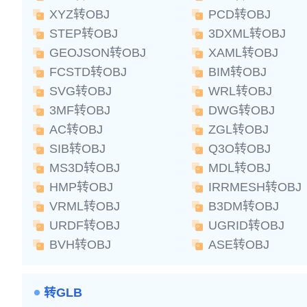
XYZ转OBJ
PCD转OBJ
STEP转OBJ
3DXML转OBJ
GEOJSON转OBJ
XAML转OBJ
FCSTD转OBJ
BIM转OBJ
SVG转OBJ
WRL转OBJ
3MF转OBJ
DWG转OBJ
AC转OBJ
ZGL转OBJ
SIB转OBJ
Q3O转OBJ
MS3D转OBJ
MDL转OBJ
HMP转OBJ
IRRMESH转OBJ
VRML转OBJ
B3DM转OBJ
URDF转OBJ
UGRID转OBJ
BVH转OBJ
ASE转OBJ
转GLB