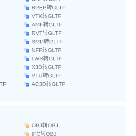
BREP转GLTF
VTK转GLTF
AMF转GLTF
RVT转GLTF
SMD转GLTF
NFF转GLTF
LWS转GLTF
X3D转GLTF
VTU转GLTF
TF
AC3D转GLTF
OBJ转OBJ
IFC转OBJ