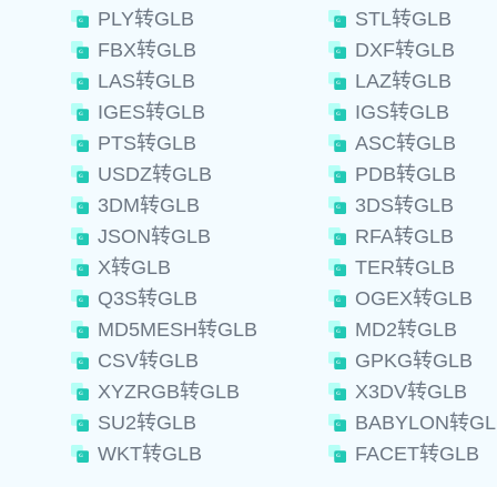
PLY转GLB
STL转GLB
FBX转GLB
DXF转GLB
LAS转GLB
LAZ转GLB
IGES转GLB
IGS转GLB
PTS转GLB
ASC转GLB
USDZ转GLB
PDB转GLB
3DM转GLB
3DS转GLB
JSON转GLB
RFA转GLB
X转GLB
TER转GLB
Q3S转GLB
OGEX转GLB
MD5MESH转GLB
MD2转GLB
CSV转GLB
GPKG转GLB
XYZRGB转GLB
X3DV转GLB
SU2转GLB
BABYLON转GL
WKT转GLB
FACET转GLB