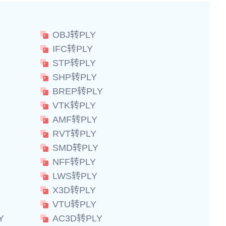
OBJ转PLY
IFC转PLY
STP转PLY
SHP转PLY
BREP转PLY
VTK转PLY
AMF转PLY
RVT转PLY
SMD转PLY
NFF转PLY
LWS转PLY
X3D转PLY
VTU转PLY
Y
AC3D转PLY