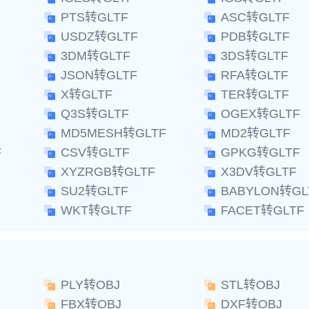
PTS转GLTF
ASC转GLTF
USDZ转GLTF
PDB转GLTF
3DM转GLTF
3DS转GLTF
JSON转GLTF
RFA转GLTF
X转GLTF
TER转GLTF
Q3S转GLTF
OGEX转GLTF
MD5MESH转GLTF
MD2转GLTF
F
CSV转GLTF
GPKG转GLTF
XYZRGB转GLTF
X3DV转GLTF
SU2转GLTF
BABYLON转GL
WKT转GLTF
FACET转GLTF
PLY转OBJ
STL转OBJ
FBX转OBJ
DXF转OBJ