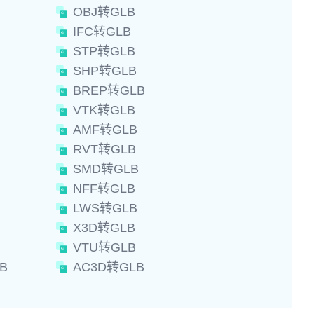
OBJ转GLB
IFC转GLB
STP转GLB
SHP转GLB
BREP转GLB
VTK转GLB
AMF转GLB
RVT转GLB
SMD转GLB
NFF转GLB
LWS转GLB
X3D转GLB
VTU转GLB
B
AC3D转GLB