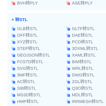
BVH转PLY
ASE转PLY
转STL
GLB转STL
GLTF转STL
OFF转STL
DAE转STL
XYZ转STL
PCD转STL
STEP转STL
3DXML转STL
GEOJSON转STL
XAML转STL
FCSTD转STL
BIM转STL
SVG转STL
WRL转STL
3MF转STL
DWG转STL
AC转STL
ZGL转STL
SIB转STL
Q3O转STL
MS3D转STL
MDL转STL
HMP转STL
IRRMESH转STL